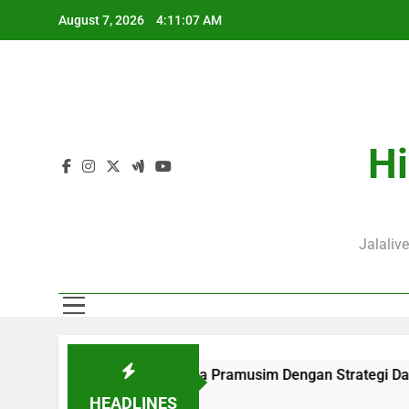
Skip
August 7, 2026
4:11:08 AM
to
content
J
Hi
Jalaliv
s Keseruan Laga Pramusim Dengan Strategi Dan Perjalanan Ked
HEADLINES