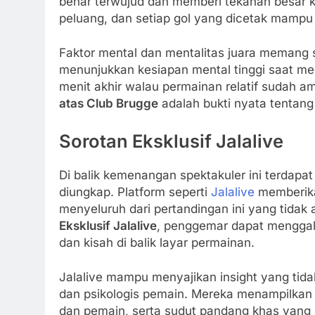
benar terwujud dan memberi tekanan besar
peluang, dan setiap gol yang dicetak mampu
Faktor mental dan mentalitas juara memang s
menunjukkan kesiapan mental tinggi saat me
menit akhir walau permainan relatif sudah a
atas Club Brugge
adalah bukti nyata tentang
Sorotan Eksklusif Jalalive
Di balik kemenangan spektakuler ini terdapa
diungkap. Platform seperti
Jalalive
memberikan
menyeluruh dari pertandingan ini yang tidak
Eksklusif Jalalive
, penggemar dapat menggali 
dan kisah di balik layar permainan.
Jalalive mampu menyajikan insight yang tidak
dan psikologis pemain. Mereka menampilkan w
dan pemain, serta sudut pandang khas yang