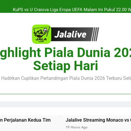
KuPS vs U Craiova Liga Eropa UEFA Malam Ini Pukul 22.00 
Streaming Jalalive Arsenal vs Real Betis Club Friendly Din
alalive Aston Villa vs Bayern Club Friendly Malam Ini Pukul 19.0
Deng
Jalalive Streaming Monaco vs Getafe Club Friendly Dini Hari In
ghlight Piala Dunia 2
KuPS vs U Craiova Liga Eropa UEFA Malam Ini Pukul 22.00 
Setiap Hari
Streaming Jalalive Arsenal vs Real Betis Club Friendly Din
e Hadirkan Cuplikan Pertandingan Piala Dunia 2026 Terbaru Seti
ua Tim
Jalalive Streaming Monaco vs Getafe Club Friend
19 Hours Ago