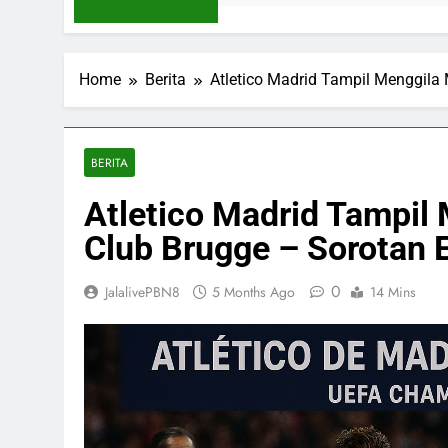
Home
Berita
Atletico Madrid Tampil Menggila 
BERITA
Atletico Madrid Tampil
Club Brugge – Sorotan E
0
JalalivePBN8
5 Months Ago
14 Mins