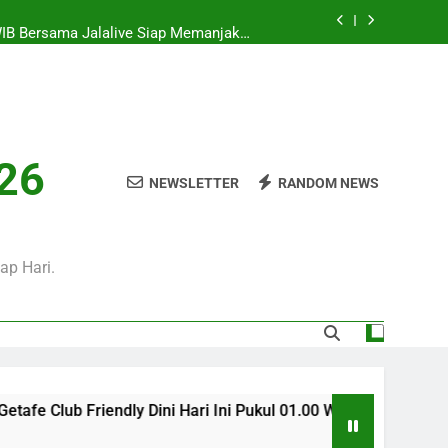
WIB Bersama Jalalive Siap Memanjakan
Penggemar Kompetisi Eropa
i Hari Ini Pukul 01.30 WIB, Jadwal Laga
Persahabatan Bergengsi Musim Panas
0 WIB Mengulas Keseruan Laga Pramusim
an Strategi Dan Perjalanan Kedua Tim
i Pukul 01.00 WIB Menjadi Pilihan Tepat
026
Menyaksikan Duel Klub Eropa
NEWSLETTER
RANDOM NEWS
WIB Bersama Jalalive Siap Memanjakan
Penggemar Kompetisi Eropa
i Hari Ini Pukul 01.30 WIB, Jadwal Laga
Persahabatan Bergengsi Musim Panas
ap Hari.
ly Dini Hari Ini Pukul 01.00 WIB Menjadi Pilihan Tepat Menyak