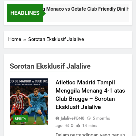
Jalalive Streaming Monaco vs Getafe Club Friendly Dini Hari
HEADLINES
6 Hours Ago
Home
Sorotan Eksklusif Jalalive
Sorotan Eksklusif Jalalive
Atletico Madrid Tampil
Menggila Menang 4-1 atas
Club Brugge – Sorotan
Eksklusif Jalalive
JalalivePBN8
5 months
BERITA
ago
0
14 mins
Dalam pertandingan yang penuh