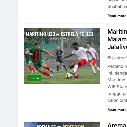
Shabab v
Read More
Mariti
Malam 
Jalaliv
Jalaliv
Pertandin
ini, deng
BERITA
Maritimo 
WIB Stati
tunggu pa
calon bi
Read More
Arema 