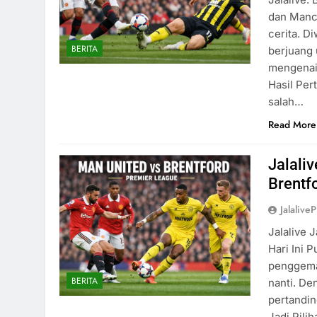
dan Manch
cerita. D
BERITA
berjuang 
mengenai 
Hasil Per
salah…
Read More
Jalali
Brentfo
Jalaliv
Jalalive 
Hari Ini 
penggemar
BERITA
nanti. De
pertandin
Jadi Pili