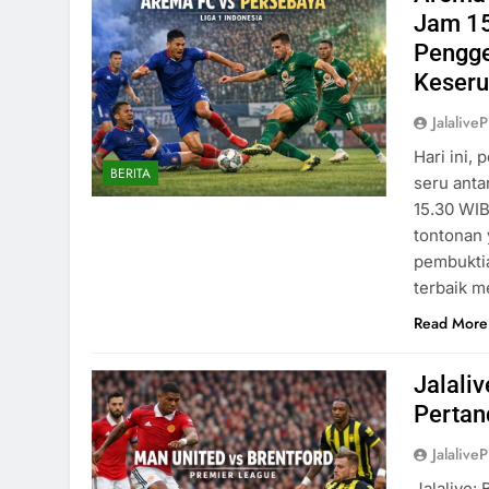
Jam 15
Pengge
Keser
Jalaliv
Hari ini,
BERITA
seru anta
15.30 WIB
tontonan 
pembuktia
terbaik 
Read More
Jalaliv
Pertand
Jalaliv
Jalalive: