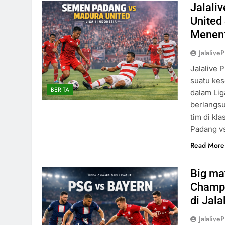
Jalali
United
Menen
Jalaliv
Jalalive 
suatu kes
BERITA
dalam Lig
berlangsu
tim di kl
Padang v
Read More
Big mat
Champi
di Jala
Jalaliv