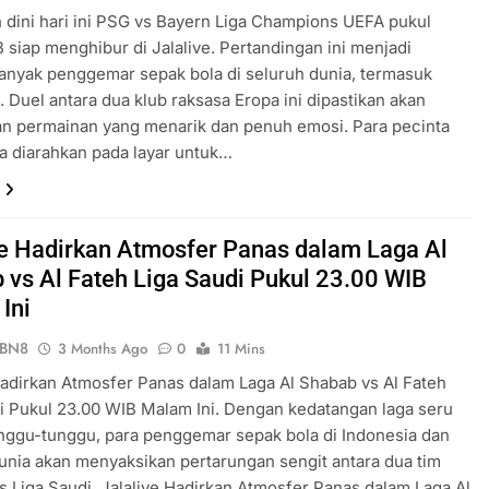
 dini hari ini PSG vs Bayern Liga Champions UEFA pukul
 siap menghibur di Jalalive. Pertandingan ini menjadi
anyak penggemar sepak bola di seluruh dunia, termasuk
. Duel antara dua klub raksasa Eropa ini dipastikan akan
an permainan yang menarik dan penuh emosi. Para pecinta
a diarahkan pada layar untuk…
ve Hadirkan Atmosfer Panas dalam Laga Al
 vs Al Fateh Liga Saudi Pukul 23.00 WIB
Ini
ePBN8
3 Months Ago
0
11 Mins
Hadirkan Atmosfer Panas dalam Laga Al Shabab vs Al Fateh
i Pukul 23.00 WIB Malam Ini. Dengan kedatangan laga seru
nggu-tunggu, para penggemar sepak bola di Indonesia dan
unia akan menyaksikan pertarungan sengit antara dua tim
s Liga Saudi. Jalalive Hadirkan Atmosfer Panas dalam Laga Al