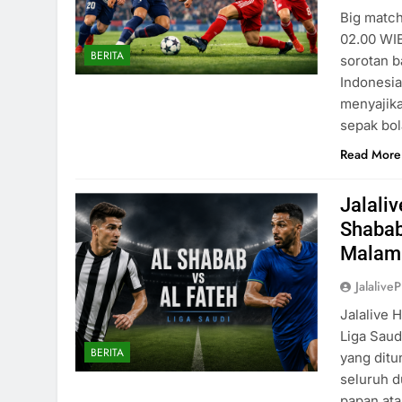
Big match
02.00 WIB
BERITA
sorotan b
Indonesia
menyajik
sepak bol
Read More
Jalali
Shabab
Malam 
Jalaliv
Jalalive 
Liga Saud
BERITA
yang ditu
seluruh d
papan ata