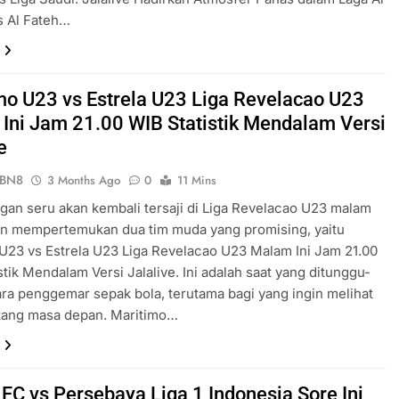
s Al Fateh…
mo U23 vs Estrela U23 Liga Revelacao U23
Ini Jam 21.00 WIB Statistik Mendalam Versi
e
ePBN8
3 Months Ago
0
11 Mins
gan seru akan kembali tersaji di Liga Revelacao U23 malam
an mempertemukan dua tim muda yang promising, yaitu
U23 vs Estrela U23 Liga Revelacao U23 Malam Ini Jam 21.00
stik Mendalam Versi Jalalive. Ini adalah saat yang ditunggu-
ra penggemar sepak bola, terutama bagi yang ingin melihat
ntang masa depan. Maritimo…
FC vs Persebaya Liga 1 Indonesia Sore Ini