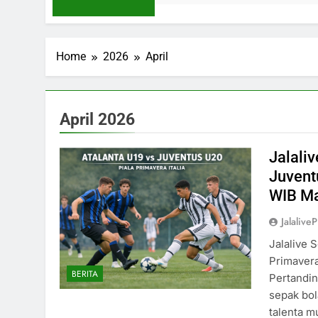
Home
2026
April
April 2026
Jalali
Juvent
WIB Ma
Jalaliv
Jalalive 
Primavera
BERITA
Pertandin
sepak bol
talenta m