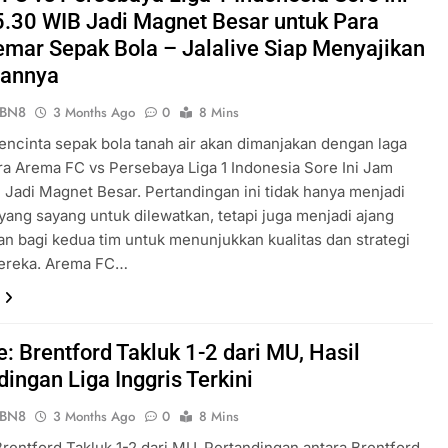
.30 WIB Jadi Magnet Besar untuk Para
mar Sepak Bola – Jalalive Siap Menyajikan
uannya
ePBN8
3 Months Ago
0
8 Mins
 pencinta sepak bola tanah air akan dimanjakan dengan laga
ra Arema FC vs Persebaya Liga 1 Indonesia Sore Ini Jam
 Jadi Magnet Besar. Pertandingan ini tidak hanya menjadi
yang sayang untuk dilewatkan, tetapi juga menjadi ajang
n bagi kedua tim untuk menunjukkan kualitas dan strategi
mereka. Arema FC…
e: Brentford Takluk 1-2 dari MU, Hasil
ingan Liga Inggris Terkini
ePBN8
3 Months Ago
0
8 Mins
 Brentford Takluk 1-2 dari MU. Pertandingan antara Brentford