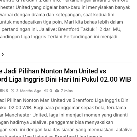
ester United yang digelar baru-baru ini menyisakan banyak
iwarnai dengan drama dan ketegangan, saat kedua tim
untuk mendapatkan tiga poin. Mari kita bahas lebih dalam
pertandingan ini. Jalalive: Brentford Takluk 1-2 dari MU,
tandingan Liga Inggris Terkini Pertandingan ini menjadi
ve Jadi Pilihan Nonton Man United vs
rd Liga Inggris Dini Hari Ini Pukul 02.00 WIB
ePBN8
3 Months Ago
0
7 Mins
Jadi Pilihan Nonton Man United vs Brentford Liga Inggris Dini
Pukul 02.00 WIB. Bagi para penggemar sepak bola, terutama
 Manchester United, laga ini menjadi momen yang dinanti-
ngan hadirnya Jalalive, penggemar bisa menyaksikan
gan seru ini dengan kualitas siaran yang memuaskan. Jalalive
han Nonton Man United vs Brentford Liga Inggris…