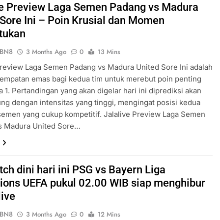
ve Preview Laga Semen Padang vs Madura
 Sore Ini – Poin Krusial dan Momen
tukan
ePBN8
3 Months Ago
0
13 Mins
Preview Laga Semen Padang vs Madura United Sore Ini adalah
empatan emas bagi kedua tim untuk merebut poin penting
a 1. Pertandingan yang akan digelar hari ini diprediksi akan
ng dengan intensitas yang tinggi, mengingat posisi kedua
asemen yang cukup kompetitif. Jalalive Preview Laga Semen
s Madura United Sore…
ch dini hari ini PSG vs Bayern Liga
ons UEFA pukul 02.00 WIB siap menghibur
live
ePBN8
3 Months Ago
0
12 Mins