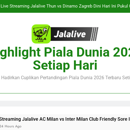
Live Streaming Jalalive Thun vs Dinamo Zagreb Dini Hari Ini Puku
Jalalive Kembali Menyuguhkan Streaming Sporting CP vs Strasbourg C
WIB Dengan
Streaming Jalalive Arsenal vs Real Betis Club Friendly Din
Streaming Jalalive AC Milan vs Inter Milan Club Friendly 
ghlight Piala Dunia 2
Live Streaming Jalalive Thun vs Dinamo Zagreb Dini Hari Ini Puku
Setiap Hari
Jalalive Kembali Menyuguhkan Streaming Sporting CP vs Strasbourg C
WIB Dengan
e Hadirkan Cuplikan Pertandingan Piala Dunia 2026 Terbaru Seti
ive AC Milan vs Inter Milan Club Friendly Sore Ini Pukul 18.0