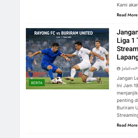
Kami aka
Read More
Jangan
Liga 1
Stream
Lapang
Jalaliv
Jangan Le
BERITA
Ini Jam 1
menjanjik
penting d
Buriram U
Streamin
Read More