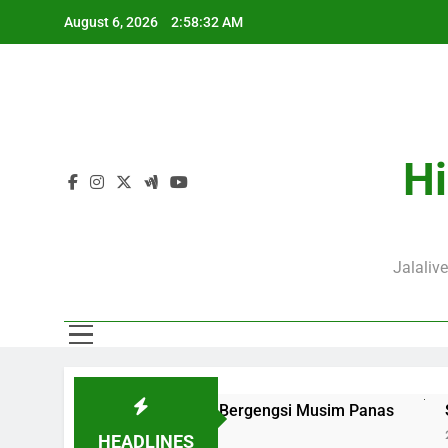
Skip
August 6, 2026
2:58:33 AM
to
content
Hi
Jalaliv
aga Persahabatan Bergengsi Musim Panas
Streaming Jalal
24 Hours Ago
HEADLINES