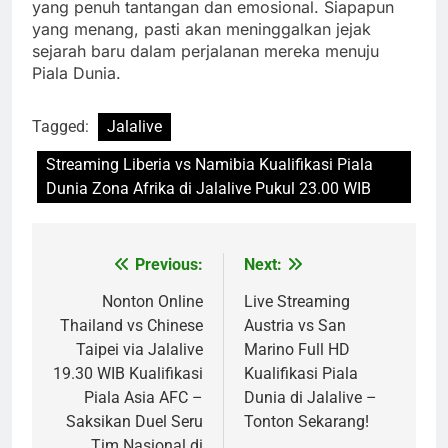
yang penuh tantangan dan emosional. Siapapun
yang menang, pasti akan meninggalkan jejak
sejarah baru dalam perjalanan mereka menuju
Piala Dunia.
Tagged:
Jalalive
Streaming Liberia vs Namibia Kualifikasi Piala
Dunia Zona Afrika di Jalalive Pukul 23.00 WIB
Previous:
Next:
Post
navigation
Nonton Online
Live Streaming
Thailand vs Chinese
Austria vs San
Taipei via Jalalive
Marino Full HD
19.30 WIB Kualifikasi
Kualifikasi Piala
Piala Asia AFC –
Dunia di Jalalive –
Saksikan Duel Seru
Tonton Sekarang!
Tim Nasional di