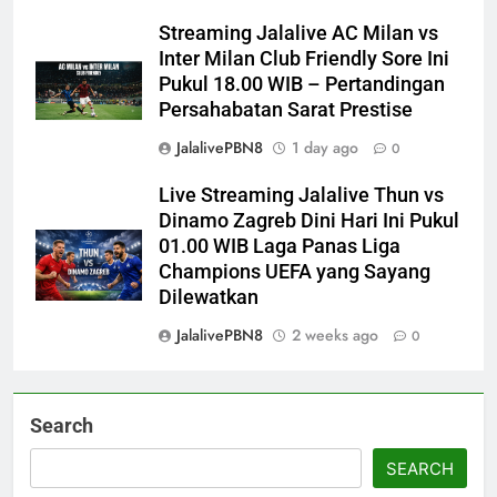
Streaming Jalalive AC Milan vs
Inter Milan Club Friendly Sore Ini
Pukul 18.00 WIB – Pertandingan
Persahabatan Sarat Prestise
JalalivePBN8
1 day ago
0
Live Streaming Jalalive Thun vs
Dinamo Zagreb Dini Hari Ini Pukul
01.00 WIB Laga Panas Liga
Champions UEFA yang Sayang
Dilewatkan
JalalivePBN8
2 weeks ago
0
Search
SEARCH