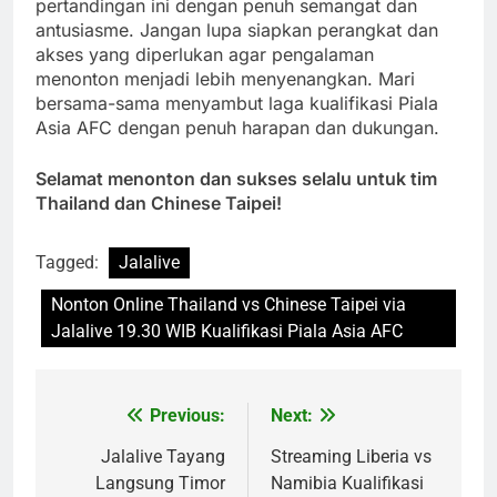
pertandingan ini dengan penuh semangat dan
antusiasme. Jangan lupa siapkan perangkat dan
akses yang diperlukan agar pengalaman
menonton menjadi lebih menyenangkan. Mari
bersama-sama menyambut laga kualifikasi Piala
Asia AFC dengan penuh harapan dan dukungan.
Selamat menonton dan sukses selalu untuk tim
Thailand dan Chinese Taipei!
Tagged:
Jalalive
Nonton Online Thailand vs Chinese Taipei via
Jalalive 19.30 WIB Kualifikasi Piala Asia AFC
Previous:
Next:
Post
navigation
Jalalive Tayang
Streaming Liberia vs
Langsung Timor
Namibia Kualifikasi