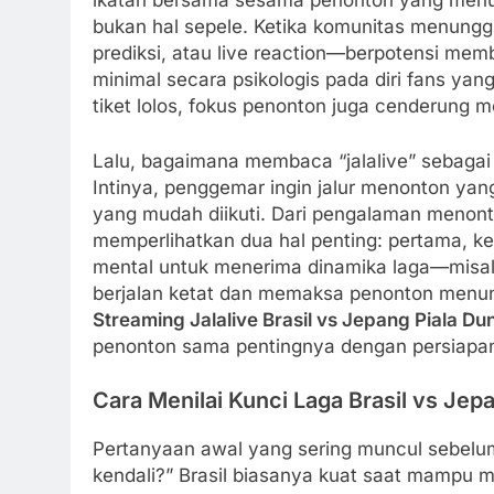
ikatan bersama sesama penonton yang menun
bukan hal sepele. Ketika komunitas menunggu 
prediksi, atau live reaction—berpotensi me
minimal secara psikologis pada diri fans yan
tiket lolos, fokus penonton juga cenderung m
Lalu, bagaimana membaca “jalalive” sebaga
Intinya, penggemar ingin jalur menonton yang
yang mudah diikuti. Dari pengalaman menont
memperlihatkan dua hal penting: pertama, ke
mental untuk menerima dinamika laga—misalnya
berjalan ketat dan memaksa penonton menun
Streaming Jalalive Brasil vs Jepang Piala Dun
penonton sama pentingnya dengan persiapan
Cara Menilai Kunci Laga Brasil vs Je
Pertanyaan awal yang sering muncul sebelu
kendali?” Brasil biasanya kuat saat mampu 