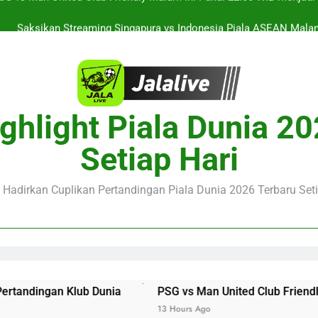
Saksikan Streaming Singapura vs Indonesia Piala ASEAN Malam
alalive Aston Villa vs Bayern Club Friendly Malam Ini Pukul 19.0
Deng
Barcelona vs Nottingham Forest Club Friendly Dini Hari Ini Puk
Update Te
SG vs Man United Club Friendly Malam Ini Pukul 22.00 WIB Menjad
ghlight Piala Dunia 2
Saksikan Streaming Singapura vs Indonesia Piala ASEAN Malam
Setiap Hari
alalive Aston Villa vs Bayern Club Friendly Malam Ini Pukul 19.0
Deng
e Hadirkan Cuplikan Pertandingan Piala Dunia 2026 Terbaru Seti
b Dunia
PSG vs Man United Club Friendly Malam Ini Puk
13 Hours Ago