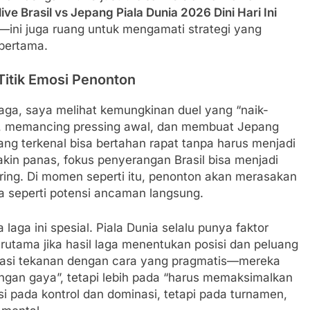
ive Brasil vs Jepang Piala Dunia 2026 Dini Hari Ini
—ini juga ruang untuk mengamati strategi yang
 pertama.
Titik Emosi Penonton
aga, saya melihat kemungkinan duel yang “naik-
if, memancing pressing awal, dan membuat Jepang
ng terkenal bisa bertahan rapat tanpa harus menjadi
akin panas, fokus penyerangan Brasil bisa menjadi
 sering. Di momen seperti itu, penonton akan merasakan
sa seperti potensi ancaman langsung.
aga ini spesial. Piala Dunia selalu punya faktor
erutama jika hasil laga menentukan posisi dan peluang
tuasi tekanan dengan cara yang pragmatis—mereka
engan gaya”, tetapi lebih pada “harus memaksimalkan
si pada kontrol dan dominasi, tetapi pada turnamen,