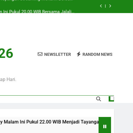
 Ini Pukul 20.00 WIB Bersama Jalalive
Dalam Laga Bergengsi Penuh Perhatian
0 WIB Mengulas Keseruan Laga Pramusim
an Strategi Dan Perjalanan Kedua Tim
ul 02.00 WIB Tersaji di Jalalive Dengan
rbaru Seputar Pertandingan Klub Dunia
i Tayangan Streaming Menarik Bersama
026
Jalalive Untuk Pecinta Sepak Bola
NEWSLETTER
RANDOM NEWS
 Ini Pukul 20.00 WIB Bersama Jalalive
Dalam Laga Bergengsi Penuh Perhatian
0 WIB Mengulas Keseruan Laga Pramusim
an Strategi Dan Perjalanan Kedua Tim
ap Hari.
ul 22.00 WIB Menjadi Tayangan Streaming Menarik Bersama Jal