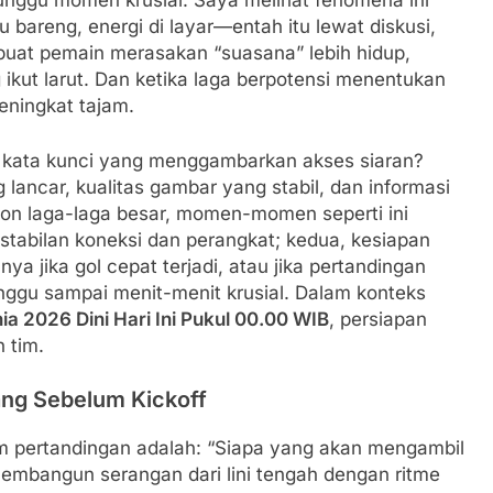
ggu momen krusial. Saya melihat fenomena ini
bareng, energi di layar—entah itu lewat diskusi,
mbuat pemain merasakan “suasana” lebih hidup,
g ikut larut. Dan ketika laga berpotensi menentukan
eningkat tajam.
i kata kunci yang menggambarkan akses siaran?
 lancar, kualitas gambar yang stabil, dan informasi
on laga-laga besar, momen-momen seperti ini
stabilan koneksi dan perangkat; kedua, kesiapan
 jika gol cepat terjadi, atau jika pertandingan
ggu sampai menit-menit krusial. Dalam konteks
ia 2026 Dini Hari Ini Pukul 00.00 WIB
, persiapan
 tim.
pang Sebelum Kickoff
m pertandingan adalah: “Siapa yang akan mengambil
membangun serangan dari lini tengah dengan ritme