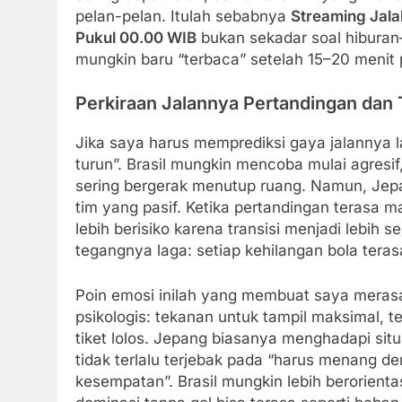
pelan-pelan. Itulah sebabnya
Streaming Jalal
Pukul 00.00 WIB
bukan sekadar soal hiburan
mungkin baru “terbaca” setelah 15–20 menit
Perkiraan Jalannya Pertandingan dan 
Jika saya harus memprediksi gaya jalannya l
turun”. Brasil mungkin mencoba mulai agres
sering bergerak menutup ruang. Namun, Jepa
tim yang pasif. Ketika pertandingan terasa m
lebih berisiko karena transisi menjadi lebih
tegangnya laga: setiap kehilangan bola tera
Poin emosi inilah yang membuat saya merasa l
psikologis: tekanan untuk tampil maksimal, t
tiket lolos. Jepang biasanya menghadapi si
tidak terlalu terjebak pada “harus menang d
kesempatan”. Brasil mungkin lebih berorienta