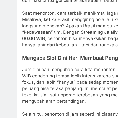
dominasi tanpa gol bisa terasa seperti beban
Saat menonton, cara terbaik menikmati laga
Misalnya, ketika Brasil menggiring bola lal
langsung menekan? Apakah Brasil mampu kemba
“kedewasaan” tim. Dengan
Streaming Jalaliv
00.00 WIB
, penonton bisa menyaksikan baga
hanya lahir dari kebetulan—tapi dari rangkai
Mengapa Slot Dini Hari Membuat Pen
Jam dini hari mengubah cara kita menonton.
WIB cenderung terasa lebih intens karena su
fokus, dan lebih “hanyut” pada setiap momen
peluang bisa terasa panjang. Ini membuat pe
tekel krusial, satu operan terobosan yang me
mengubah arah pertandingan.
Selain itu, penonton di jam seperti ini biasa