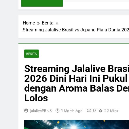
Home
Berita
Streaming Jalalive Brasil vs Jepang Piala Dunia 2
BERITA
Streaming Jalalive Bras
2026 Dini Hari Ini Puku
dengan Aroma Balas De
Lolos
0
JalalivePBN8
1 Month Ago
22 Mins