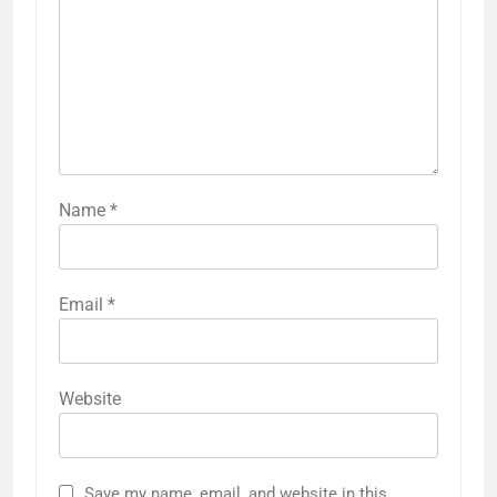
Name
*
Email
*
Website
Save my name, email, and website in this