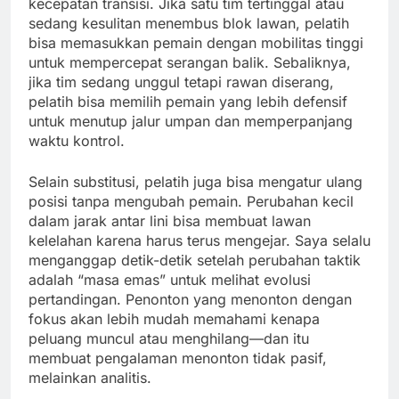
kecepatan transisi. Jika satu tim tertinggal atau
sedang kesulitan menembus blok lawan, pelatih
bisa memasukkan pemain dengan mobilitas tinggi
untuk mempercepat serangan balik. Sebaliknya,
jika tim sedang unggul tetapi rawan diserang,
pelatih bisa memilih pemain yang lebih defensif
untuk menutup jalur umpan dan memperpanjang
waktu kontrol.
Selain substitusi, pelatih juga bisa mengatur ulang
posisi tanpa mengubah pemain. Perubahan kecil
dalam jarak antar lini bisa membuat lawan
kelelahan karena harus terus mengejar. Saya selalu
menganggap detik-detik setelah perubahan taktik
adalah “masa emas” untuk melihat evolusi
pertandingan. Penonton yang menonton dengan
fokus akan lebih mudah memahami kenapa
peluang muncul atau menghilang—dan itu
membuat pengalaman menonton tidak pasif,
melainkan analitis.