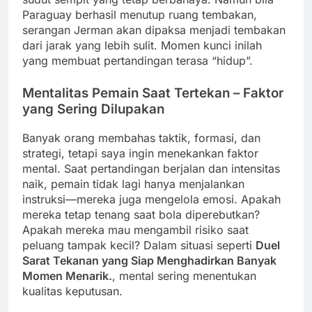
Paraguay berhasil menutup ruang tembakan,
serangan Jerman akan dipaksa menjadi tembakan
dari jarak yang lebih sulit. Momen kunci inilah
yang membuat pertandingan terasa “hidup”.
Mentalitas Pemain Saat Tertekan – Faktor
yang Sering Dilupakan
Banyak orang membahas taktik, formasi, dan
strategi, tetapi saya ingin menekankan faktor
mental. Saat pertandingan berjalan dan intensitas
naik, pemain tidak lagi hanya menjalankan
instruksi—mereka juga mengelola emosi. Apakah
mereka tetap tenang saat bola diperebutkan?
Apakah mereka mau mengambil risiko saat
peluang tampak kecil? Dalam situasi seperti
Duel
Sarat Tekanan yang Siap Menghadirkan Banyak
Momen Menarik.
, mental sering menentukan
kualitas keputusan.