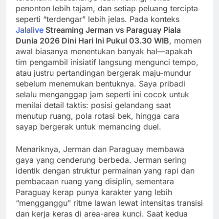
penonton lebih tajam, dan setiap peluang tercipta
seperti “terdengar” lebih jelas. Pada konteks
Jalalive
Streaming Jerman vs Paraguay Piala
Dunia 2026 Dini Hari Ini Pukul 03.30 WIB
, momen
awal biasanya menentukan banyak hal—apakah
tim pengambil inisiatif langsung mengunci tempo,
atau justru pertandingan bergerak maju-mundur
sebelum menemukan bentuknya. Saya pribadi
selalu menganggap jam seperti ini cocok untuk
menilai detail taktis: posisi gelandang saat
menutup ruang, pola rotasi bek, hingga cara
sayap bergerak untuk memancing duel.
Menariknya, Jerman dan Paraguay membawa
gaya yang cenderung berbeda. Jerman sering
identik dengan struktur permainan yang rapi dan
pembacaan ruang yang disiplin, sementara
Paraguay kerap punya karakter yang lebih
“mengganggu” ritme lawan lewat intensitas transisi
dan kerja keras di area-area kunci. Saat kedua