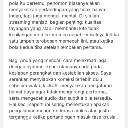
pola itu bertemu, penonton biasanya akan
menyaksikan pertandingan yang tidak hanya
indah, tapi juga menguji mental. Di situlah
streaming menjadi bagian penting: kualitas
tayangan yang stabil membantu kita tidak
kehilangan momen-momen cepat—misalnya ketika
satu umpan terobosan memecah lini, atau ketika
bola kedua tiba setelah tembakan pertama.
Bagi Anda yang mencari cara menikmati laga
dengan nyaman, kunci utamanya ada pada
kesiapan perangkat dan kestabilan akses. Saya
sarankan menyiapkan koneksi terlebih dulu
sebelum waktu kickoff, menyalakan pengaturan
hemat daya agar tidak mengurangi performa,
serta mengecek audio dan subtitle bila tersedia.
Hal kecil seperti ini sering menentukan apakah
pengalaman menonton terasa mulus atau justru
terganggu ketika pertandingan masuk fase krusial.