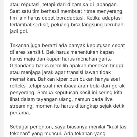
atau reputasi, tetapi dari dinamika di lapangan.
Saat satu tim berhasil membuat ritme menyerang,
tim lain harus cepat beradaptasi. Ketika adaptasi
terlambat sedikit, peluang bisa langsung berubah
jadi gol.
Tekanan juga berarti ada banyak keputusan cepat
di area sensitif. Bek harus menentukan kapan
harus maju dan kapan harus menahan garis.
Gelandang harus memilih apakah menekan tinggi
atau menjaga jarak agar transisi lawan tidak
mematikan. Bahkan kiper pun bukan hanya soal
refleks, tetapi soal membaca arah bola dari gerak
penyerang. Semua keputusan kecil ini sering kita
lihat dalam tayangan ulang, namun pada live
streaming, momen itu harus ditangkap sejak detik
pertama.
Sebagai penonton, saya biasanya menilai “kualitas
tekanan” yang muncul. Ada tekanan yang