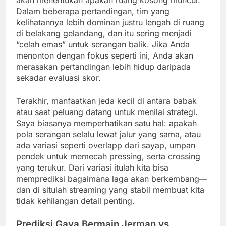
Dalam beberapa pertandingan, tim yang
kelihatannya lebih dominan justru lengah di ruang
di belakang gelandang, dan itu sering menjadi
“celah emas” untuk serangan balik. Jika Anda
menonton dengan fokus seperti ini, Anda akan
merasakan pertandingan lebih hidup daripada
sekadar evaluasi skor.
Terakhir, manfaatkan jeda kecil di antara babak
atau saat peluang datang untuk menilai strategi.
Saya biasanya memperhatikan satu hal: apakah
pola serangan selalu lewat jalur yang sama, atau
ada variasi seperti overlapp dari sayap, umpan
pendek untuk memecah pressing, serta crossing
yang terukur. Dari variasi itulah kita bisa
memprediksi bagaimana laga akan berkembang—
dan di situlah streaming yang stabil membuat kita
tidak kehilangan detail penting.
Prediksi Gaya Bermain Jerman vs