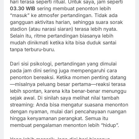
hari terasa seperti ritual. Untuk saya, jam seperti
03.30 WIB
sering membuat penonton lebih
“masuk” ke atmosfer pertandingan. Tidak ada
gangguan aktivitas harian, sehingga suara sorak
stadion (atau narasi siaran) terasa lebih nyata.
Selain itu, ritme pertandingan biasanya lebih
mudah dinikmati ketika kita bisa duduk santai
tanpa terburu-buru.
Dari sisi psikologi, pertandingan yang dimulai
pada jam dini sering juga mempengaruhi cara
penonton bereaksi. Ketika momen penting datang
—misalnya peluang besar pertama—reaksi terasa
lebih spontan, karena kita benar-benar menunggu
sejak awal. Di sinilah saya melihat nilai tambah
streaming: Anda bisa mengatur suasana menonton
dengan nyaman, mulai dari pencahayaan ruangan
hingga kenyamanan perangkat. Semua itu
membuat pengalaman menonton lebih “hidup”.