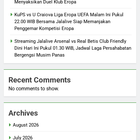
Menyaksikan Duel Klub Eropa
KuPS vs U Craiova Liga Eropa UEFA Malam Ini Pukul
22.00 WIB Bersama Jalalive Siap Memanjakan
Penggemar Kompetisi Eropa
Streaming Jalalive Arsenal vs Real Betis Club Friendly
Dini Hari Ini Pukul 01.30 WIB, Jadwal Laga Persahabatan
Bergengsi Musim Panas
Recent Comments
No comments to show.
Archives
August 2026
July 2026