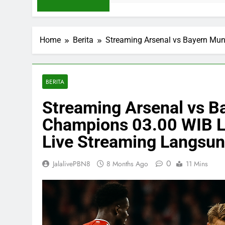
Home
Berita
Streaming Arsenal vs Bayern Mun
BERITA
Streaming Arsenal vs B
Champions 03.00 WIB Le
Live Streaming Langsu
0
JalalivePBN8
8 Months Ago
11 Mins