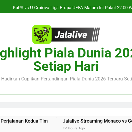
KuPS vs U Craiova Liga Eropa UEFA Malam Ini Pukul 22.00 
Streaming Jalalive Arsenal vs Real Betis Club Friendly Din
alalive Aston Villa vs Bayern Club Friendly Malam Ini Pukul 19.0
Deng
Jalalive Streaming Monaco vs Getafe Club Friendly Dini Hari In
ghlight Piala Dunia 2
KuPS vs U Craiova Liga Eropa UEFA Malam Ini Pukul 22.00 
Setiap Hari
Streaming Jalalive Arsenal vs Real Betis Club Friendly Din
e Hadirkan Cuplikan Pertandingan Piala Dunia 2026 Terbaru Seti
a Tim
Jalalive Streaming Monaco vs Getafe Club Friendly
19 Hours Ago