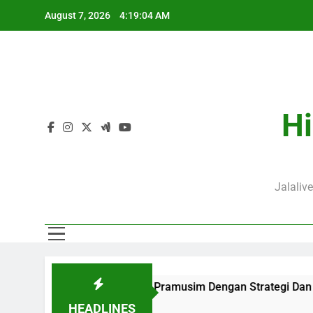
Skip
August 7, 2026
4:19:06 AM
to
content
J
Hi
Jalaliv
Keseruan Laga Pramusim Dengan Strategi Dan Perjalanan Kedu
HEADLINES