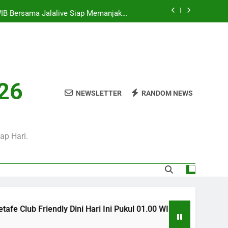
WIB Bersama Jalalive Siap Memanjakan
Penggemar Kompetisi Eropa
i Hari Ini Pukul 01.30 WIB, Jadwal Laga
Persahabatan Bergengsi Musim Panas
0 WIB Mengulas Keseruan Laga Pramusim
an Strategi Dan Perjalanan Kedua Tim
i Pukul 01.00 WIB Menjadi Pilihan Tepat
026
Menyaksikan Duel Klub Eropa
NEWSLETTER
RANDOM NEWS
WIB Bersama Jalalive Siap Memanjakan
Penggemar Kompetisi Eropa
i Hari Ini Pukul 01.30 WIB, Jadwal Laga
Persahabatan Bergengsi Musim Panas
ap Hari.
 Dini Hari Ini Pukul 01.00 WIB Menjadi Pilihan Tepat Menyaksi