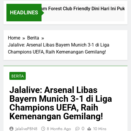
lona vs Nottingham Forest Club Friendly Dini Hari Ini Pukul 0
HEADLINES
rs Ago
Home
Berita
Jalalive: Arsenal Libas Bayern Munich 3-1 di Liga
Champions UEFA, Raih Kemenangan Gemilang!
BERITA
Jalalive: Arsenal Libas
Bayern Munich 3-1 di Liga
Champions UEFA, Raih
Kemenangan Gemilang!
0
JalalivePBN8
8 Months Ago
10 Mins