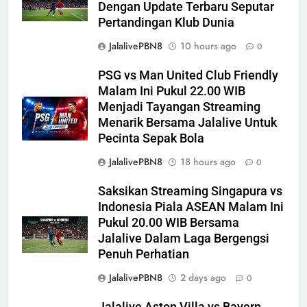
Dengan Update Terbaru Seputar
Pertandingan Klub Dunia
JalalivePBN8
10 hours ago
0
PSG vs Man United Club Friendly
Malam Ini Pukul 22.00 WIB
Menjadi Tayangan Streaming
Menarik Bersama Jalalive Untuk
Pecinta Sepak Bola
JalalivePBN8
18 hours ago
0
Saksikan Streaming Singapura vs
Indonesia Piala ASEAN Malam Ini
Pukul 20.00 WIB Bersama
Jalalive Dalam Laga Bergengsi
Penuh Perhatian
JalalivePBN8
2 days ago
0
Jalalive Aston Villa vs Bayern