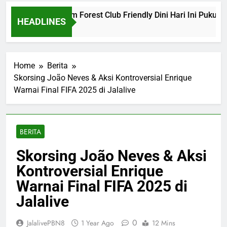
na vs Nottingham Forest Club Friendly Dini Hari Ini Pukul 02.
HEADLINES
 Ago
Home
Berita
Skorsing João Neves & Aksi Kontroversial Enrique
Warnai Final FIFA 2025 di Jalalive
BERITA
Skorsing João Neves & Aksi
Kontroversial Enrique
Warnai Final FIFA 2025 di
Jalalive
0
JalalivePBN8
1 Year Ago
12 Mins