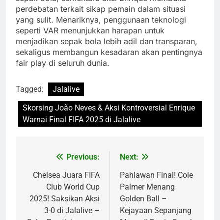
perdebatan terkait sikap pemain dalam situasi
yang sulit. Menariknya, penggunaan teknologi
seperti VAR menunjukkan harapan untuk
menjadikan sepak bola lebih adil dan transparan,
sekaligus membangun kesadaran akan pentingnya
fair play di seluruh dunia.
Tagged:
Jalalive
Skorsing João Neves & Aksi Kontroversial Enrique
Warnai Final FIFA 2025 di Jalalive
Previous:
Next:
Post
navigation
Chelsea Juara FIFA
Pahlawan Final! Cole
Club World Cup
Palmer Menang
2025! Saksikan Aksi
Golden Ball –
3-0 di Jalalive –
Kejayaan Sepanjang