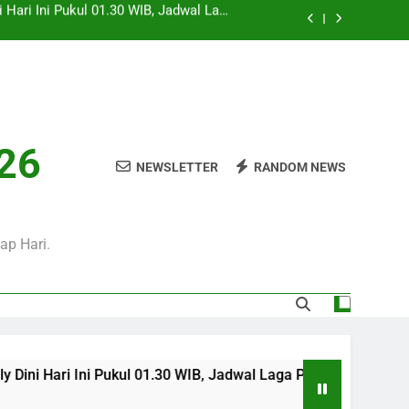
Sore Ini Pukul 18.00 WIB – Pertandingan
Persahabatan Sarat Prestise
l 01.00 WIB Laga Panas Liga Champions
UEFA yang Sayang Dilewatkan
WIB Bersama Jalalive Siap Memanjakan
Penggemar Kompetisi Eropa
i Hari Ini Pukul 01.30 WIB, Jadwal Laga
026
Persahabatan Bergengsi Musim Panas
NEWSLETTER
RANDOM NEWS
Sore Ini Pukul 18.00 WIB – Pertandingan
Persahabatan Sarat Prestise
l 01.00 WIB Laga Panas Liga Champions
UEFA yang Sayang Dilewatkan
ap Hari.
 Pukul 01.30 WIB, Jadwal Laga Persahabatan Bergengsi Musim P