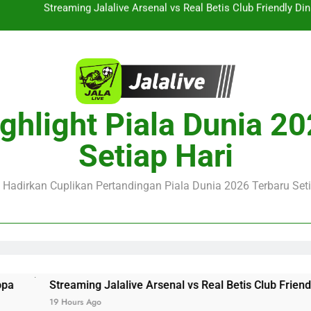
Streaming Jalalive AC Milan vs Inter Milan Club Friendly 
Live Streaming Jalalive Thun vs Dinamo Zagreb Dini Hari Ini Puku
KuPS vs U Craiova Liga Eropa UEFA Malam Ini Pukul 22.00 
Streaming Jalalive Arsenal vs Real Betis Club Friendly Din
ghlight Piala Dunia 2
Streaming Jalalive AC Milan vs Inter Milan Club Friendly 
Setiap Hari
Live Streaming Jalalive Thun vs Dinamo Zagreb Dini Hari Ini Puku
e Hadirkan Cuplikan Pertandingan Piala Dunia 2026 Terbaru Seti
g Jalalive Arsenal vs Real Betis Club Friendly Dini Hari Ini
Ago