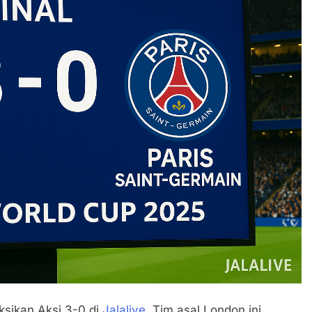
ksikan Aksi 3-0 di
Jalalive
. Tim asal London ini