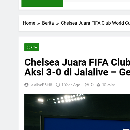
Home
Berita
Chelsea Juara FIFA Club World Cup
BERITA
Chelsea Juara FIFA Clu
Aksi 3-0 di Jalalive – G
0
JalalivePBN8
1 Year Ago
10 Mins