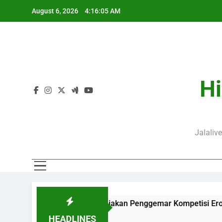
Skip
August 6, 2026
4:16:06 AM
to
content
Hi
Jalaliv
e Siap Memanjakan Penggemar Kompetisi Eropa
Streamin
19 Hours 
HEADLINES