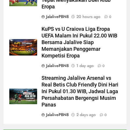
Eropa
JalalivePBN8
20 hours ago
0
KuPS vs U Craiova Liga Eropa
UEFA Malam Ini Pukul 22.00 WIB
Bersama Jalalive Siap
Memanjakan Penggemar
Kompetisi Eropa
JalalivePBN8
1 day ago
0
Streaming Jalalive Arsenal vs
Real Betis Club Friendly Dini Hari
Ini Pukul 01.30 WIB, Jadwal Laga
Persahabatan Bergengsi Musim
Panas
JalalivePBN8
2 days ago
0