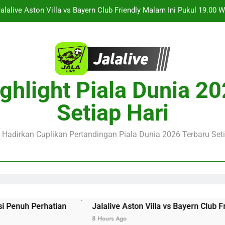
Jalalive Streaming Monaco vs Getafe Club Friendly Dini Hari In
KuPS vs U Craiova Liga Eropa UEFA Malam Ini Pukul 22.00 
Saksikan Streaming Singapura vs Indonesia Piala ASEAN Malam
alalive Aston Villa vs Bayern Club Friendly Malam Ini Pukul 19.0
ghlight Piala Dunia 2
Deng
Jalalive Streaming Monaco vs Getafe Club Friendly Dini Hari In
Setiap Hari
KuPS vs U Craiova Liga Eropa UEFA Malam Ini Pukul 22.00 
e Hadirkan Cuplikan Pertandingan Piala Dunia 2026 Terbaru Seti
n
Jalalive Aston Villa vs Bayern Club Friendly Malam 
8 Hours Ago