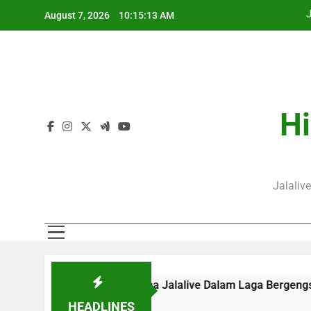
Skip
August 7, 2026
10:15:14 AM
to
content
J
Hi
Jalaliv
0 WIB Bersama Jalalive Dalam Laga Bergengsi Penuh Perhatia
HEADLINES