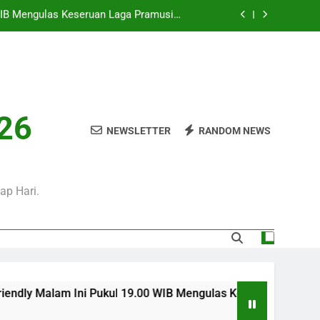
i Pukul 01.00 WIB Menjadi Pilihan Tepat
Menyaksikan Duel Klub Eropa
WIB Bersama Jalalive Siap Memanjakan
Penggemar Kompetisi Eropa
 Ini Pukul 20.00 WIB Bersama Jalalive
Dalam Laga Bergengsi Penuh Perhatian
0 WIB Mengulas Keseruan Laga Pramusim
026
an Strategi Dan Perjalanan Kedua Tim
NEWSLETTER
RANDOM NEWS
i Pukul 01.00 WIB Menjadi Pilihan Tepat
Menyaksikan Duel Klub Eropa
WIB Bersama Jalalive Siap Memanjakan
Penggemar Kompetisi Eropa
ap Hari.
Ini Pukul 19.00 WIB Mengulas Keseruan Laga Pramusim Dengan 