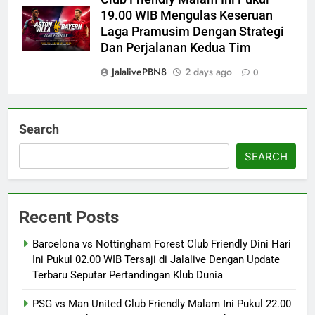
19.00 WIB Mengulas Keseruan
Laga Pramusim Dengan Strategi
Dan Perjalanan Kedua Tim
JalalivePBN8
2 days ago
0
Search
SEARCH
Recent Posts
Barcelona vs Nottingham Forest Club Friendly Dini Hari
Ini Pukul 02.00 WIB Tersaji di Jalalive Dengan Update
Terbaru Seputar Pertandingan Klub Dunia
PSG vs Man United Club Friendly Malam Ini Pukul 22.00