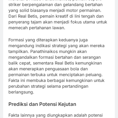
striker berpengalaman dan gelandang bertahan
yang solid biasanya menjadi motor permainan.
Dari Real Betis, pemain kreatif di lini tengah dan
penyerang tajam akan menjadi fokus utama untuk
memecah pertahanan lawan.
Formasi yang diterapkan keduanya juga
mengandung indikasi strategi yang akan mereka
tampilkan. Panathinaikos mungkin akan
mengandalkan formasi bertahan dan serangan
balik cepat, sementara Real Betis kemungkinan
akan menerapkan penguasaan bola dan
permainan terbuka untuk menciptakan peluang.
Fakta ini membuka berbagai kemungkinan untuk
perubahan strategi selama pertandingan
berlangsung.
Prediksi dan Potensi Kejutan
Fakta lainnya yang diungkapkan adalah potensi