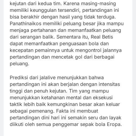
kejutan dari kedua tim. Karena masing-masing
memiliki keunggulan tersendiri, pertandingan ini
bisa berakhir dengan hasil yang tidak terduga.
Panathinaikos memiliki peluang besar jika mampu
menjaga pertahanan dan memanfaatkan peluang
dari serangan balik. Sementara itu, Real Betis
dapat memanfaatkan penguasaan bola dan
kecepatan pemainnya untuk mengontrol jalannya
pertandingan dan mencetak gol dari berbagai
peluang.
Prediksi dari jalalive menunjukkan bahwa
pertandingan ini akan berjalan dengan intensitas
tinggi dan penuh kejutan. Tim yang mampu
menunjukkan ketahanan mental dan eksekusi
taktik lebih baik kemungkinan besar akan keluar
sebagai pemenang. Fakta ini membuat
pertandingan dini hari ini semakin seru dan layak
diikuti oleh semua penggemar sepak bola Eropa.