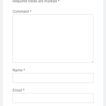
Required fields are marked
*
Comment
*
Name
*
Email
*