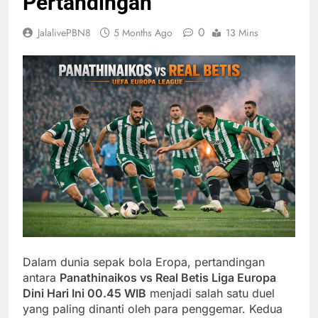
Pertandingan
0
JalalivePBN8
5 Months Ago
13 Mins
Dalam dunia sepak bola Eropa, pertandingan
antara
Panathinaikos vs Real Betis Liga Europa
Dini Hari Ini 00.45 WIB
menjadi salah satu duel
yang paling dinanti oleh para penggemar. Kedua