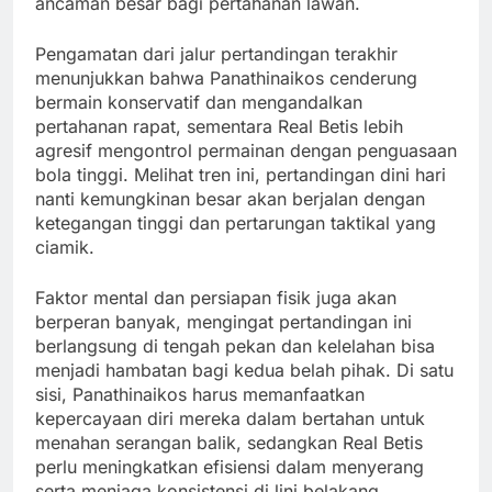
ancaman besar bagi pertahanan lawan.
Pengamatan dari jalur pertandingan terakhir
menunjukkan bahwa Panathinaikos cenderung
bermain konservatif dan mengandalkan
pertahanan rapat, sementara Real Betis lebih
agresif mengontrol permainan dengan penguasaan
bola tinggi. Melihat tren ini, pertandingan dini hari
nanti kemungkinan besar akan berjalan dengan
ketegangan tinggi dan pertarungan taktikal yang
ciamik.
Faktor mental dan persiapan fisik juga akan
berperan banyak, mengingat pertandingan ini
berlangsung di tengah pekan dan kelelahan bisa
menjadi hambatan bagi kedua belah pihak. Di satu
sisi, Panathinaikos harus memanfaatkan
kepercayaan diri mereka dalam bertahan untuk
menahan serangan balik, sedangkan Real Betis
perlu meningkatkan efisiensi dalam menyerang
serta menjaga konsistensi di lini belakang.