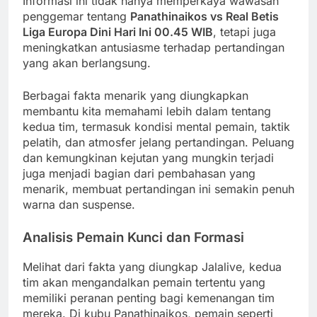
Informasi ini tidak hanya memperkaya wawasan
penggemar tentang
Panathinaikos vs Real Betis
Liga Europa Dini Hari Ini 00.45 WIB
, tetapi juga
meningkatkan antusiasme terhadap pertandingan
yang akan berlangsung.
Berbagai fakta menarik yang diungkapkan
membantu kita memahami lebih dalam tentang
kedua tim, termasuk kondisi mental pemain, taktik
pelatih, dan atmosfer jelang pertandingan. Peluang
dan kemungkinan kejutan yang mungkin terjadi
juga menjadi bagian dari pembahasan yang
menarik, membuat pertandingan ini semakin penuh
warna dan suspense.
Analisis Pemain Kunci dan Formasi
Melihat dari fakta yang diungkap Jalalive, kedua
tim akan mengandalkan pemain tertentu yang
memiliki peranan penting bagi kemenangan tim
mereka. Di kubu Panathinaikos, pemain seperti