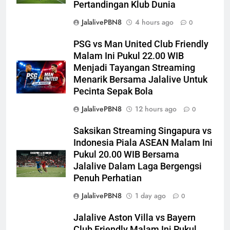
Pertandingan Klub Dunia
JalalivePBN8
4 hours ago
0
PSG vs Man United Club Friendly
Malam Ini Pukul 22.00 WIB
Menjadi Tayangan Streaming
Menarik Bersama Jalalive Untuk
Pecinta Sepak Bola
JalalivePBN8
12 hours ago
0
Saksikan Streaming Singapura vs
Indonesia Piala ASEAN Malam Ini
Pukul 20.00 WIB Bersama
Jalalive Dalam Laga Bergengsi
Penuh Perhatian
JalalivePBN8
1 day ago
0
Jalalive Aston Villa vs Bayern
Club Friendly Malam Ini Pukul