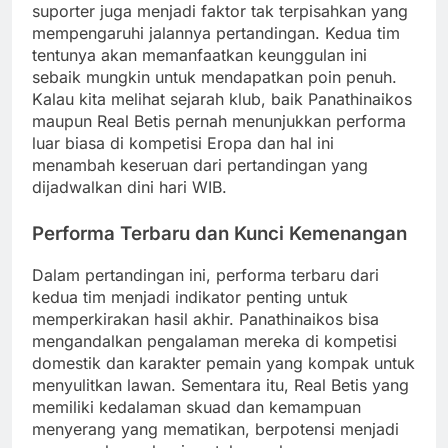
suporter juga menjadi faktor tak terpisahkan yang
mempengaruhi jalannya pertandingan. Kedua tim
tentunya akan memanfaatkan keunggulan ini
sebaik mungkin untuk mendapatkan poin penuh.
Kalau kita melihat sejarah klub, baik Panathinaikos
maupun Real Betis pernah menunjukkan performa
luar biasa di kompetisi Eropa dan hal ini
menambah keseruan dari pertandingan yang
dijadwalkan dini hari WIB.
Performa Terbaru dan Kunci Kemenangan
Dalam pertandingan ini, performa terbaru dari
kedua tim menjadi indikator penting untuk
memperkirakan hasil akhir. Panathinaikos bisa
mengandalkan pengalaman mereka di kompetisi
domestik dan karakter pemain yang kompak untuk
menyulitkan lawan. Sementara itu, Real Betis yang
memiliki kedalaman skuad dan kemampuan
menyerang yang mematikan, berpotensi menjadi