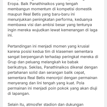
Eropa. Baik Panathinaikos yang tengah
membangun momentum di kompetisi domestik
maupun Real Betis yang baru-baru ini
menunjukkan peningkatan performa, keduanya
membawa visi dan ambisi besar yang tentunya
ingin mereka wujudkan lewat kemenangan di laga
ini.
Pertandingan ini menjadi momen yang krusial
karena posisi kedua tim di klasemen sementara
sangat berpengaruh terhadap peringkat mereka di
Grup dan peluang melangkah ke babak
berikutnya. Sekilas, Panathinaikos dikenal dengan
pertahanan solid dan serangan balik cepat,
sementara Real Betis menonjol dengan permainan
menyerang dan lini tengah yang kuat. Pola
permainan ini menjadi poin pokok yang akan diuji
di lapangan.
Selain itu, atmosfer stadion dan dukungan