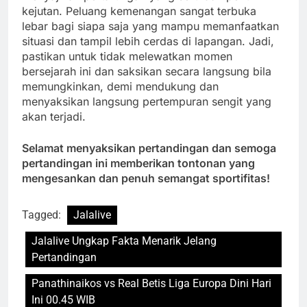
kejutan. Peluang kemenangan sangat terbuka
lebar bagi siapa saja yang mampu memanfaatkan
situasi dan tampil lebih cerdas di lapangan. Jadi,
pastikan untuk tidak melewatkan momen
bersejarah ini dan saksikan secara langsung bila
memungkinkan, demi mendukung dan
menyaksikan langsung pertempuran sengit yang
akan terjadi.
Selamat menyaksikan pertandingan dan semoga
pertandingan ini memberikan tontonan yang
mengesankan dan penuh semangat sportifitas!
Tagged:
Jalalive
Jalalive Ungkap Fakta Menarik Jelang
Pertandingan
Panathinaikos vs Real Betis Liga Europa Dini Hari
Ini 00.45 WIB