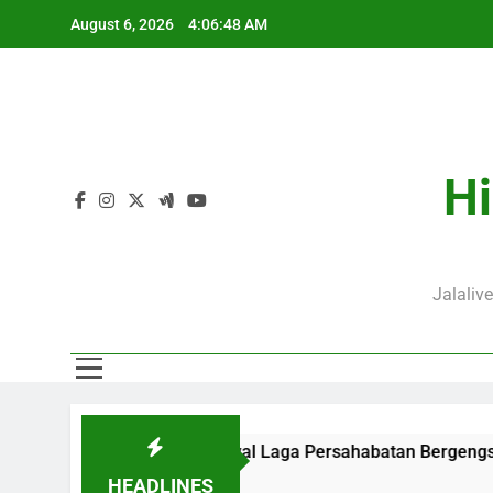
Skip
August 6, 2026
4:06:48 AM
to
content
Hi
Jalaliv
i Ini Pukul 01.30 WIB, Jadwal Laga Persahabatan Bergengsi Mu
HEADLINES