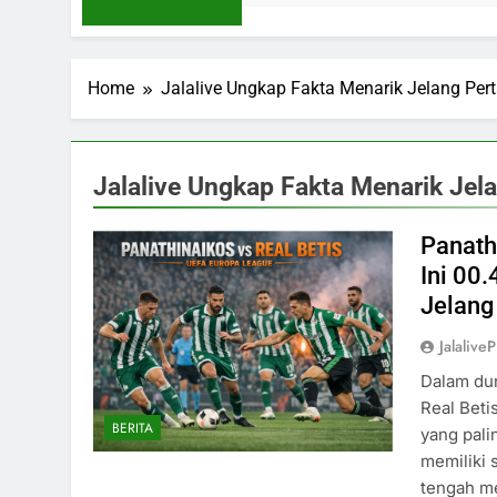
Home
Jalalive Ungkap Fakta Menarik Jelang Per
Jalalive Ungkap Fakta Menarik Jel
Panathi
Ini 00
Jelang
Jalaliv
Dalam dun
Real Beti
BERITA
yang pali
memiliki 
tengah m