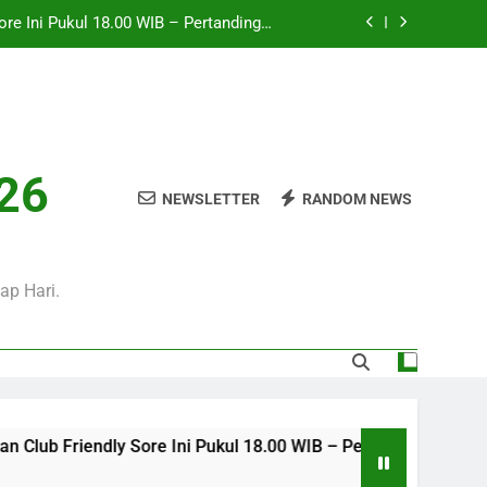
Persahabatan Sarat Prestise
l 01.00 WIB Laga Panas Liga Champions
UEFA yang Sayang Dilewatkan
lub Friendly Dini Hari Ini Pukul 01.15
 Pengalaman Menonton Lebih Nyaman
i Hari Ini Pukul 01.30 WIB, Jadwal Laga
Persahabatan Bergengsi Musim Panas
026
Sore Ini Pukul 18.00 WIB – Pertandingan
NEWSLETTER
RANDOM NEWS
Persahabatan Sarat Prestise
l 01.00 WIB Laga Panas Liga Champions
UEFA yang Sayang Dilewatkan
lub Friendly Dini Hari Ini Pukul 01.15
ap Hari.
 Pengalaman Menonton Lebih Nyaman
ub Friendly Sore Ini Pukul 18.00 WIB – Pertandingan Persahaba