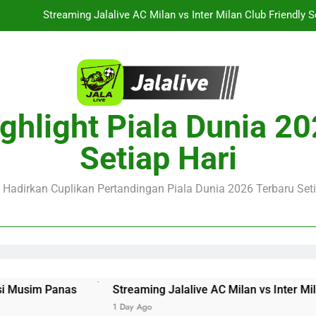
Live Streaming Jalalive Thun vs Dinamo Zagreb Dini Hari Ini Puku
Jalalive Kembali Menyuguhkan Streaming Sporting CP vs Strasbourg C
WIB Dengan
Streaming Jalalive Arsenal vs Real Betis Club Friendly Din
ghlight Piala Dunia 2
Streaming Jalalive AC Milan vs Inter Milan Club Friendly 
Setiap Hari
Live Streaming Jalalive Thun vs Dinamo Zagreb Dini Hari Ini Puku
Jalalive Kembali Menyuguhkan Streaming Sporting CP vs Strasbourg C
e Hadirkan Cuplikan Pertandingan Piala Dunia 2026 Terbaru Seti
WIB Dengan
sim Panas
Streaming Jalalive AC Milan vs Inter Milan Cl
1 Day Ago