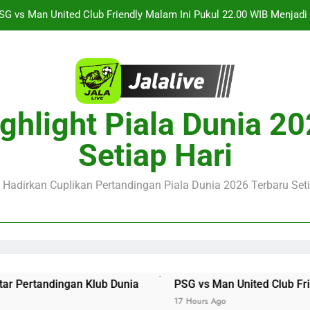
Saksikan Streaming Singapura vs Indonesia Piala ASEAN Malam
alalive Aston Villa vs Bayern Club Friendly Malam Ini Pukul 19.0
Deng
Barcelona vs Nottingham Forest Club Friendly Dini Hari Ini Puk
Update Te
SG vs Man United Club Friendly Malam Ini Pukul 22.00 WIB Menjad
ghlight Piala Dunia 2
Saksikan Streaming Singapura vs Indonesia Piala ASEAN Malam
Setiap Hari
alalive Aston Villa vs Bayern Club Friendly Malam Ini Pukul 19.0
Deng
e Hadirkan Cuplikan Pertandingan Piala Dunia 2026 Terbaru Seti
 Klub Dunia
PSG vs Man United Club Friendly Malam Ini 
17 Hours Ago