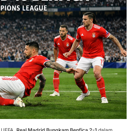
s UEFA,
Real Madrid Bungkam Benfica 2-1
dalam