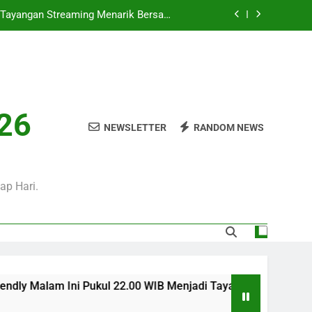
 Ini Pukul 20.00 WIB Bersama Jalalive
Dalam Laga Bergengsi Penuh Perhatian
0 WIB Mengulas Keseruan Laga Pramusim
an Strategi Dan Perjalanan Kedua Tim
ul 02.00 WIB Tersaji di Jalalive Dengan
rbaru Seputar Pertandingan Klub Dunia
i Tayangan Streaming Menarik Bersama
026
Jalalive Untuk Pecinta Sepak Bola
NEWSLETTER
RANDOM NEWS
 Ini Pukul 20.00 WIB Bersama Jalalive
Dalam Laga Bergengsi Penuh Perhatian
0 WIB Mengulas Keseruan Laga Pramusim
an Strategi Dan Perjalanan Kedua Tim
ap Hari.
Pukul 22.00 WIB Menjadi Tayangan Streaming Menarik Bersama