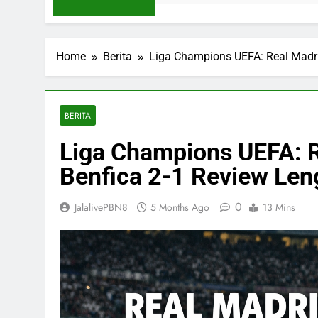
Home
Berita
Liga Champions UEFA: Real Madri
BERITA
Liga Champions UEFA: 
Benfica 2-1 Review Leng
0
JalalivePBN8
5 Months Ago
13 Mins