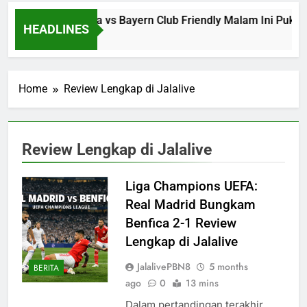
Jalalive Aston Villa vs Bayern Club Friendly Malam Ini Pu
HEADLINES
58 Seconds Ago
Home
Review Lengkap di Jalalive
Review Lengkap di Jalalive
Liga Champions UEFA:
Real Madrid Bungkam
Benfica 2-1 Review
Lengkap di Jalalive
JalalivePBN8
5 months
BERITA
ago
0
13 mins
Dalam pertandingan terakhir