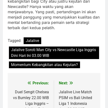
kebangkitan bagi City atau justru kejutan dari
Newcastle? Hanya waktu yang akan
menjawabnya. Yang pasti, pertandingan ini akan
menjadi panggung yang menunjukkan kualitas dan
mental bertanding para pemain serta strategi
terbaik dari kedua pelatih.
Tagged:
Jalalive
Jalalive Soroti Man City vs Newcastle Liga Inggris
Dini Hari Ini 03.00 WIB
Momentum Kebangkitan atau Kejutan?
Previous:
Next:
Post
navigation
Duel Sengit Chelsea
Jalalive Live Match
vs Burnley 22.00 WIB
PSIM vs Bali United
Liga Inggris –
Liga 1 Indonesia