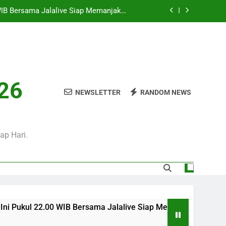
Penggemar Kompetisi Eropa
i Hari Ini Pukul 01.30 WIB, Jadwal Laga
Persahabatan Bergengsi Musim Panas
Sore Ini Pukul 18.00 WIB – Pertandingan
Persahabatan Sarat Prestise
i Pukul 01.00 WIB Menjadi Pilihan Tepat
Menyaksikan Duel Klub Eropa
026
WIB Bersama Jalalive Siap Memanjakan
NEWSLETTER
RANDOM NEWS
Penggemar Kompetisi Eropa
i Hari Ini Pukul 01.30 WIB, Jadwal Laga
Persahabatan Bergengsi Musim Panas
Sore Ini Pukul 18.00 WIB – Pertandingan
ap Hari.
Persahabatan Sarat Prestise
kul 22.00 WIB Bersama Jalalive Siap Memanjakan Penggemar 