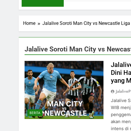
Home
Jalalive Soroti Man City vs Newcastle Liga 
Jalalive Soroti Man City vs Newcast
Jalaliv
Dini Ha
yang 
Jalaliv
Jalalive 
WIB menja
BERITA
penggemar
akan menj
intens di