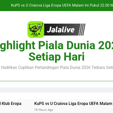
Streaming Jalalive Arsenal vs Real Betis Club Friendly Din
Streaming Jalalive AC Milan vs Inter Milan Club Friendly 
Jalalive Streaming Monaco vs Getafe Club Friendly Dini Hari In
ghlight Piala Dunia 2
KuPS vs U Craiova Liga Eropa UEFA Malam Ini Pukul 22.00 
Setiap Hari
Streaming Jalalive Arsenal vs Real Betis Club Friendly Din
Streaming Jalalive AC Milan vs Inter Milan Club Friendly 
e Hadirkan Cuplikan Pertandingan Piala Dunia 2026 Terbaru Seti
Eropa
KuPS vs U Craiova Liga Eropa UEFA Malam Ini Pu
15 Hours Ago