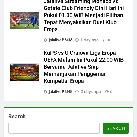
Jalalive Streaming Monaco vs
Getafe Club Friendly Dini Hari Ini
Pukul 01.00 WIB Menjadi Pilihan
Tepat Menyaksikan Duel Klub
Eropa
JalalivePBN8
1 day ago
0
KuPS vs U Craiova Liga Eropa
UEFA Malam Ini Pukul 22.00 WIB
Bersama Jalalive Siap
Memanjakan Penggemar
Kompetisi Eropa
JalalivePBN8
2 days ago
0
Search
SEARCH