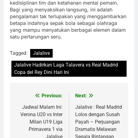
kedisiplinan tim dan ketahanan mental pemain.
Bagi yang menyaksikan langsung, ini adalah
pengalaman tak terlupakan yang menggambarkan
betapa indahnya sepak bola sebagai olahraga
yang mampu menyatukan berbagai elemen dalam
satu pertarungan seru.
Tagged:
Jalalive
Jalalive Hadirkan Laga Talavera vs Real Madrid
Copa del Rey Dini Hari Ini
Previous:
Next:
Post
navigation
Jadwal Malam Ini:
Jalalive : Real Madrid
Verona U20 vs Inter
Lolos dengan Susah
Milan U19 Liga
Payah – Perjuangan
Primavera 1 via
Dramatis Melawan
Jalalive
Segala Rintangan