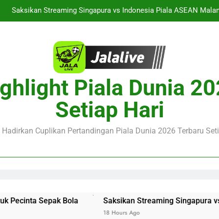
alalive Aston Villa vs Bayern Club Friendly Malam Ini Pukul 19.0
Deng
Jalalive Streaming Monaco vs Getafe Club Friendly Dini Hari In
SG vs Man United Club Friendly Malam Ini Pukul 22.00 WIB Menjad
ghlight Piala Dunia 2
Saksikan Streaming Singapura vs Indonesia Piala ASEAN Malam
Setiap Hari
alalive Aston Villa vs Bayern Club Friendly Malam Ini Pukul 19.0
Deng
Jalalive Streaming Monaco vs Getafe Club Friendly Dini Hari In
e Hadirkan Cuplikan Pertandingan Piala Dunia 2026 Terbaru Seti
inta Sepak Bola
Saksikan Streaming Singapura vs Indon
18 Hours Ago