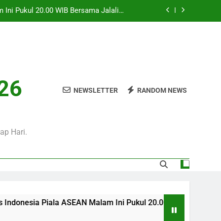
Dalam Laga Bergengsi Penuh Perhatian
0 WIB Mengulas Keseruan Laga Pramusim
an Strategi Dan Perjalanan Kedua Tim
i Pukul 01.00 WIB Menjadi Pilihan Tepat
Menyaksikan Duel Klub Eropa
i Tayangan Streaming Menarik Bersama
Jalalive Untuk Pecinta Sepak Bola
026
 Ini Pukul 20.00 WIB Bersama Jalalive
NEWSLETTER
RANDOM NEWS
Dalam Laga Bergengsi Penuh Perhatian
0 WIB Mengulas Keseruan Laga Pramusim
an Strategi Dan Perjalanan Kedua Tim
i Pukul 01.00 WIB Menjadi Pilihan Tepat
ap Hari.
Menyaksikan Duel Klub Eropa
esia Piala ASEAN Malam Ini Pukul 20.00 WIB Bersama Jalaliv