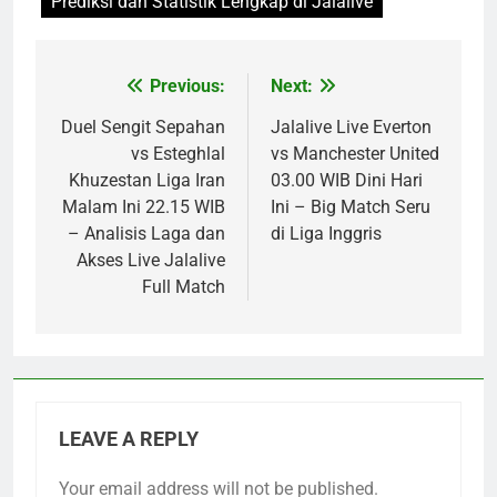
Prediksi dan Statistik Lengkap di Jalalive
Previous:
Next:
Post
navigation
Duel Sengit Sepahan
Jalalive Live Everton
vs Esteghlal
vs Manchester United
Khuzestan Liga Iran
03.00 WIB Dini Hari
Malam Ini 22.15 WIB
Ini – Big Match Seru
– Analisis Laga dan
di Liga Inggris
Akses Live Jalalive
Full Match
LEAVE A REPLY
Your email address will not be published.