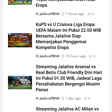
Eropa
JalalivePBN8
7 hours ago
0
KuPS vs U Craiova Liga Eropa
UEFA Malam Ini Pukul 22.00 WIB
Bersama Jalalive Siap
Memanjakan Penggemar
Kompetisi Eropa
JalalivePBN8
12 hours ago
0
Streaming Jalalive Arsenal vs
Real Betis Club Friendly Dini Hari
Ini Pukul 01.30 WIB, Jadwal Laga
Persahabatan Bergengsi Musim
Panas
JalalivePBN8
1 day ago
0
Streaming Jalalive AC Milan vs