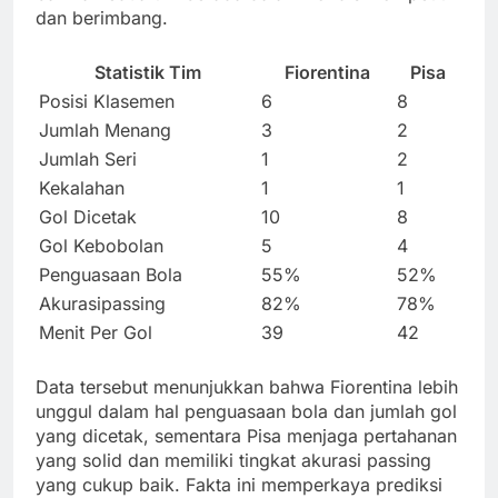
dan berimbang.
Statistik Tim
Fiorentina
Pisa
Posisi Klasemen
6
8
Jumlah Menang
3
2
Jumlah Seri
1
2
Kekalahan
1
1
Gol Dicetak
10
8
Gol Kebobolan
5
4
Penguasaan Bola
55%
52%
Akurasipassing
82%
78%
Menit Per Gol
39
42
Data tersebut menunjukkan bahwa Fiorentina lebih
unggul dalam hal penguasaan bola dan jumlah gol
yang dicetak, sementara Pisa menjaga pertahanan
yang solid dan memiliki tingkat akurasi passing
yang cukup baik. Fakta ini memperkaya prediksi