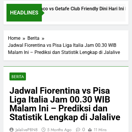
e Streaming Monaco vs Getafe Club Friendly Dini Hari Ini Puku
HEADLINES
go
Home
Berita
Jadwal Fiorentina vs Pisa Liga Italia Jam 00.30 WIB
Malam Ini – Prediksi dan Statistik Lengkap di Jalalive
BERITA
Jadwal Fiorentina vs Pisa
Liga Italia Jam 00.30 WIB
Malam Ini – Prediksi dan
Statistik Lengkap di Jalalive
0
JalalivePBN8
5 Months Ago
11 Mins