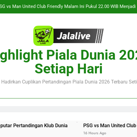
Saksikan Streaming Singapura vs Indonesia Piala ASEAN Malam
alalive Aston Villa vs Bayern Club Friendly Malam Ini Pukul 19.0
Deng
Barcelona vs Nottingham Forest Club Friendly Dini Hari Ini Puk
Update Te
ghlight Piala Dunia 2
SG vs Man United Club Friendly Malam Ini Pukul 22.00 WIB Menjad
Setiap Hari
Saksikan Streaming Singapura vs Indonesia Piala ASEAN Malam
alalive Aston Villa vs Bayern Club Friendly Malam Ini Pukul 19.0
e Hadirkan Cuplikan Pertandingan Piala Dunia 2026 Terbaru Seti
Deng
 Pertandingan Klub Dunia
PSG vs Man United Club Friend
16 Hours Ago