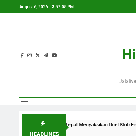
Skip
August 6, 2026
3:57:06 PM
to
content
Hi
Jalaliv
enjadi Pilihan Tepat Menyaksikan Duel Klub Eropa
KuPS v
12 Hour
HEADLINES