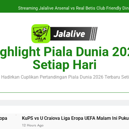
Streaming Jalalive Arsenal vs Real Betis Club Friendly Din
Streaming Jalalive AC Milan vs Inter Milan Club Friendly 
Jalalive Streaming Monaco vs Getafe Club Friendly Dini Hari In
KuPS vs U Craiova Liga Eropa UEFA Malam Ini Pukul 22.00 
ghlight Piala Dunia 2
Streaming Jalalive Arsenal vs Real Betis Club Friendly Din
Setiap Hari
Streaming Jalalive AC Milan vs Inter Milan Club Friendly 
e Hadirkan Cuplikan Pertandingan Piala Dunia 2026 Terbaru Seti
s U Craiova Liga Eropa UEFA Malam Ini Pukul 22.00 WIB Ber
s Ago