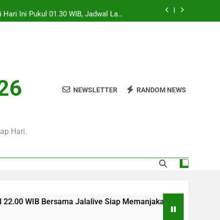
i Hari Ini Pukul 01.30 WIB, Jadwal Laga
Persahabatan Bergengsi Musim Panas
Sore Ini Pukul 18.00 WIB – Pertandingan
Persahabatan Sarat Prestise
i Pukul 01.00 WIB Menjadi Pilihan Tepat
Menyaksikan Duel Klub Eropa
WIB Bersama Jalalive Siap Memanjakan
026
Penggemar Kompetisi Eropa
NEWSLETTER
RANDOM NEWS
i Hari Ini Pukul 01.30 WIB, Jadwal Laga
Persahabatan Bergengsi Musim Panas
Sore Ini Pukul 18.00 WIB – Pertandingan
Persahabatan Sarat Prestise
ap Hari.
sama Jalalive Siap Memanjakan Penggemar Kompetisi Eropa