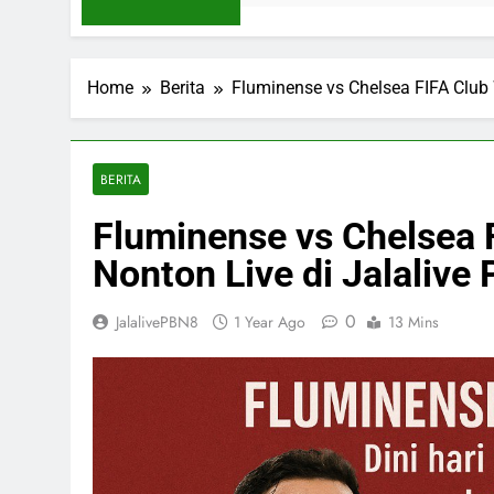
Home
Berita
Fluminense vs Chelsea FIFA Club 
BERITA
Fluminense vs Chelsea 
Nonton Live di Jalalive
0
JalalivePBN8
1 Year Ago
13 Mins