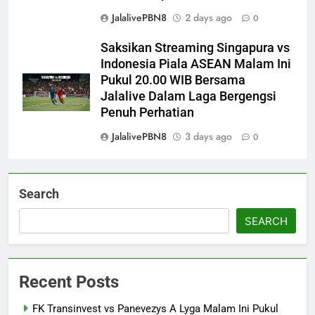
JalalivePBN8
2 days ago
0
Saksikan Streaming Singapura vs
Indonesia Piala ASEAN Malam Ini
Pukul 20.00 WIB Bersama
Jalalive Dalam Laga Bergengsi
Penuh Perhatian
JalalivePBN8
3 days ago
0
Search
SEARCH
Recent Posts
FK Transinvest vs Panevezys A Lyga Malam Ini Pukul