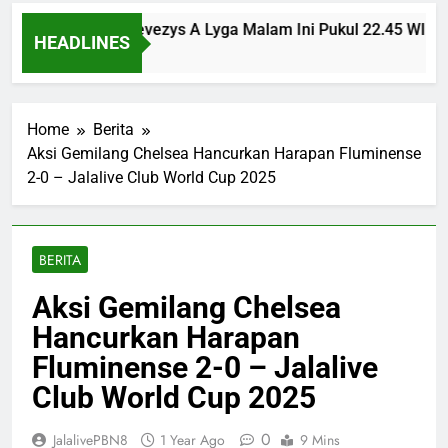
nsinvest vs Panevezys A Lyga Malam Ini Pukul 22.45 WIB Ber
HEADLINES
 Ago
Home
Berita
Aksi Gemilang Chelsea Hancurkan Harapan Fluminense
2-0 – Jalalive Club World Cup 2025
BERITA
Aksi Gemilang Chelsea
Hancurkan Harapan
Fluminense 2-0 – Jalalive
Club World Cup 2025
0
JalalivePBN8
1 Year Ago
9 Mins