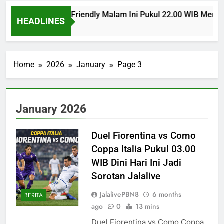
Man United Club Friendly Malam Ini Pukul 22.00 WIB Menjadi
HEADLINES
go
Home
2026
January
Page 3
January 2026
Duel Fiorentina vs Como
Coppa Italia Pukul 03.00
WIB Dini Hari Ini Jadi
Sorotan Jalalive
JalalivePBN8
6 months
BERITA
ago
0
13 mins
Duel Fiorentina vs Como Coppa