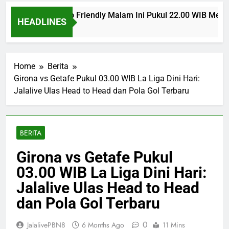
Man United Club Friendly Malam Ini Pukul 22.00 WIB Menjadi
HEADLINES
go
Home
Berita
Girona vs Getafe Pukul 03.00 WIB La Liga Dini Hari:
Jalalive Ulas Head to Head dan Pola Gol Terbaru
BERITA
Girona vs Getafe Pukul
03.00 WIB La Liga Dini Hari:
Jalalive Ulas Head to Head
dan Pola Gol Terbaru
0
JalalivePBN8
6 Months Ago
11 Mins