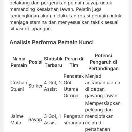
belakang dan pergerakan pemain sayap untuk
memancing kesalahan lawan. Pelatih juga
kemungkinan akan melakukan rotasi pemain untuk
menjaga stamina dan menyesuaikan taktik sesuai
situasi di lapangan.
Analisis Performa Pemain Kunci
Potensi
Nama
Statistik
Peran di
Posisi
Pengaruh di
Pemain
Terbaru
Tim
Pertandingan
Pencetak
Menjadi
Cristian
4 Gol, 2
Gol
ancaman utama
Striker
Stuani
Assist
Utama
di depan
Girona
gawang lawan
Mempersiapkan
peluang dan
Jaime
3 Gol, 1
Pengatur
menciptakan
Sayap
Mata
Assist
serangan
celah di
pertahanan