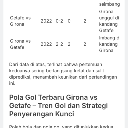
seimbang
Girona
Getafe vs
unggul di
2022
0-2
0
2
Girona
kandang
Getafe
Imbang di
Girona vs
2022
2-2
2
2
kandang
Getafe
Girona
Dari data di atas, terlihat bahwa pertemuan
keduanya sering berlangsung ketat dan sulit
diprediksi, menambah keunikan dari pertandingan
ini.
Pola Gol Terbaru Girona vs
Getafe – Tren Gol dan Strategi
Penyerangan Kunci
Polah bola dan pola gol yang ditunjukkan kedua