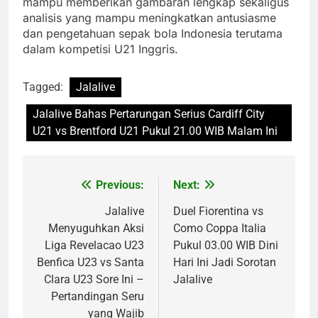
mampu memberikan gambaran lengkap sekaligus
analisis yang mampu meningkatkan antusiasme
dan pengetahuan sepak bola Indonesia terutama
dalam kompetisi U21 Inggris.
Tagged:
Jalalive
Jalalive Bahas Pertarungan Serius Cardiff City
U21 vs Brentford U21 Pukul 21.00 WIB Malam Ini
Previous:
Next:
Post
navigation
Jalalive
Duel Fiorentina vs
Menyuguhkan Aksi
Como Coppa Italia
Liga Revelacao U23
Pukul 03.00 WIB Dini
Benfica U23 vs Santa
Hari Ini Jadi Sorotan
Clara U23 Sore Ini –
Jalalive
Pertandingan Seru
yang Wajib