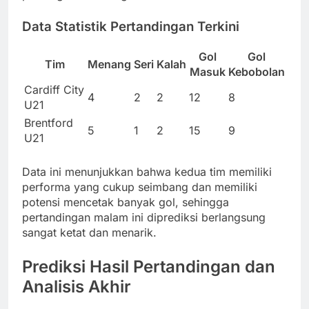
Data Statistik Pertandingan Terkini
Gol
Gol
Tim
Menang
Seri
Kalah
Masuk
Kebobolan
Cardiff City
4
2
2
12
8
U21
Brentford
5
1
2
15
9
U21
Data ini menunjukkan bahwa kedua tim memiliki
performa yang cukup seimbang dan memiliki
potensi mencetak banyak gol, sehingga
pertandingan malam ini diprediksi berlangsung
sangat ketat dan menarik.
Prediksi Hasil Pertandingan dan
Analisis Akhir