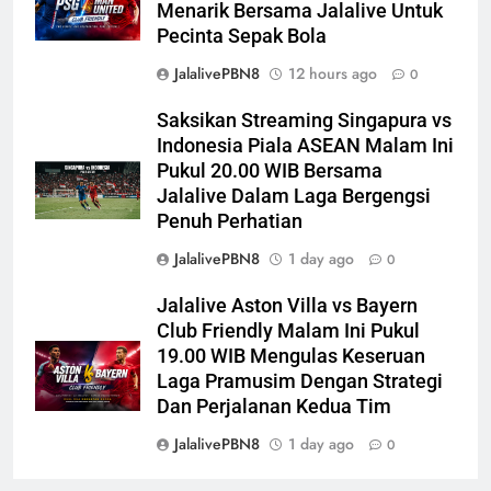
Menarik Bersama Jalalive Untuk
Pecinta Sepak Bola
JalalivePBN8
12 hours ago
0
Saksikan Streaming Singapura vs
Indonesia Piala ASEAN Malam Ini
Pukul 20.00 WIB Bersama
Jalalive Dalam Laga Bergengsi
Penuh Perhatian
JalalivePBN8
1 day ago
0
Jalalive Aston Villa vs Bayern
Club Friendly Malam Ini Pukul
19.00 WIB Mengulas Keseruan
Laga Pramusim Dengan Strategi
Dan Perjalanan Kedua Tim
JalalivePBN8
1 day ago
0