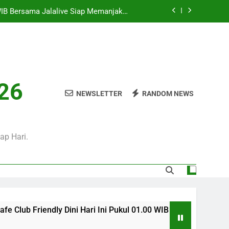
WIB Bersama Jalalive Siap Memanjakan
Penggemar Kompetisi Eropa
i Hari Ini Pukul 01.30 WIB, Jadwal Laga
Persahabatan Bergengsi Musim Panas
0 WIB Mengulas Keseruan Laga Pramusim
an Strategi Dan Perjalanan Kedua Tim
i Pukul 01.00 WIB Menjadi Pilihan Tepat
026
Menyaksikan Duel Klub Eropa
NEWSLETTER
RANDOM NEWS
WIB Bersama Jalalive Siap Memanjakan
Penggemar Kompetisi Eropa
i Hari Ini Pukul 01.30 WIB, Jadwal Laga
Persahabatan Bergengsi Musim Panas
ap Hari.
ni Hari Ini Pukul 01.00 WIB Menjadi Pilihan Tepat Menyaksika