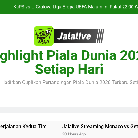
KuPS vs U Craiova Liga Eropa UEFA Malam Ini Pukul 22.00 
Streaming Jalalive Arsenal vs Real Betis Club Friendly Din
alalive Aston Villa vs Bayern Club Friendly Malam Ini Pukul 19.0
Deng
Jalalive Streaming Monaco vs Getafe Club Friendly Dini Hari In
ghlight Piala Dunia 2
KuPS vs U Craiova Liga Eropa UEFA Malam Ini Pukul 22.00 
Setiap Hari
Streaming Jalalive Arsenal vs Real Betis Club Friendly Din
e Hadirkan Cuplikan Pertandingan Piala Dunia 2026 Terbaru Seti
im
Jalalive Streaming Monaco vs Getafe Club Friendly Di
20 Hours Ago