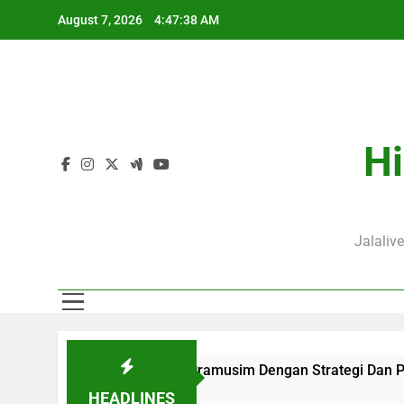
Skip
August 7, 2026
4:47:40 AM
to
content
J
Hi
Jalaliv
seruan Laga Pramusim Dengan Strategi Dan Perjalanan Kedua T
HEADLINES