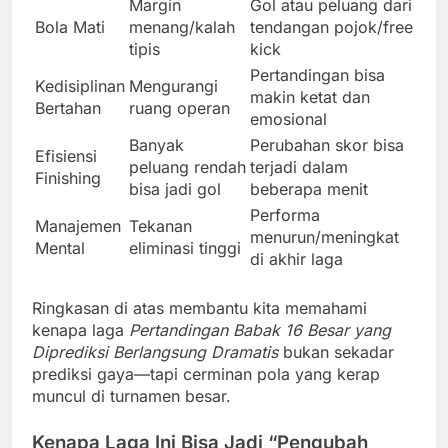
Margin
Gol atau peluang dari
Bola Mati
menang/kalah
tendangan pojok/free
tipis
kick
Pertandingan bisa
Kedisiplinan
Mengurangi
makin ketat dan
Bertahan
ruang operan
emosional
Banyak
Perubahan skor bisa
Efisiensi
peluang rendah
terjadi dalam
Finishing
bisa jadi gol
beberapa menit
Performa
Manajemen
Tekanan
menurun/meningkat
Mental
eliminasi tinggi
di akhir laga
Ringkasan di atas membantu kita memahami
kenapa laga
Pertandingan Babak 16 Besar yang
Diprediksi Berlangsung Dramatis
bukan sekadar
prediksi gaya—tapi cerminan pola yang kerap
muncul di turnamen besar.
Kenapa Laga Ini Bisa Jadi “Pengubah