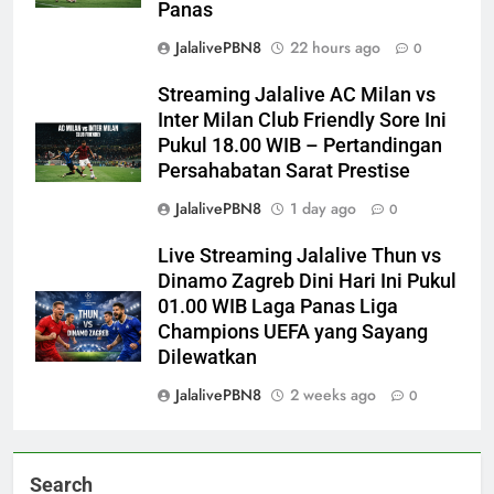
Panas
JalalivePBN8
22 hours ago
0
Streaming Jalalive AC Milan vs
Inter Milan Club Friendly Sore Ini
Pukul 18.00 WIB – Pertandingan
Persahabatan Sarat Prestise
JalalivePBN8
1 day ago
0
Live Streaming Jalalive Thun vs
Dinamo Zagreb Dini Hari Ini Pukul
01.00 WIB Laga Panas Liga
Champions UEFA yang Sayang
Dilewatkan
JalalivePBN8
2 weeks ago
0
Search