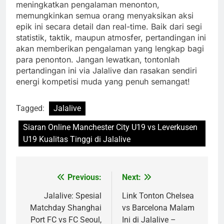
meningkatkan pengalaman menonton,
memungkinkan semua orang menyaksikan aksi
epik ini secara detail dan real-time. Baik dari segi
statistik, taktik, maupun atmosfer, pertandingan ini
akan memberikan pengalaman yang lengkap bagi
para penonton. Jangan lewatkan, tontonlah
pertandingan ini via Jalalive dan rasakan sendiri
energi kompetisi muda yang penuh semangat!
Tagged:
Jalalive
Siaran Online Manchester City U19 vs Leverkusen
U19 Kualitas Tinggi di Jalalive
Previous:
Next:
Post
navigation
Jalalive: Spesial
Link Tonton Chelsea
Matchday Shanghai
vs Barcelona Malam
Port FC vs FC Seoul,
Ini di Jalalive –