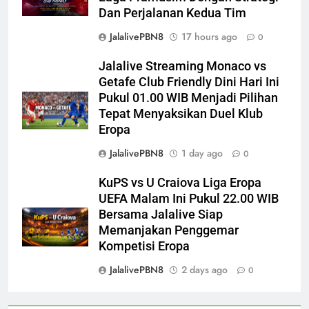
Dan Perjalanan Kedua Tim
JalalivePBN8
17 hours ago
0
Jalalive Streaming Monaco vs
Getafe Club Friendly Dini Hari Ini
Pukul 01.00 WIB Menjadi Pilihan
Tepat Menyaksikan Duel Klub
Eropa
JalalivePBN8
1 day ago
0
KuPS vs U Craiova Liga Eropa
UEFA Malam Ini Pukul 22.00 WIB
Bersama Jalalive Siap
Memanjakan Penggemar
Kompetisi Eropa
JalalivePBN8
2 days ago
0