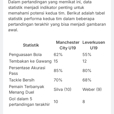
Dalam pertandingan yang memikat ini, data
statistik menjadi indikator penting untuk
memahami potensi kedua tim. Berikut adalah tabel
statistik performa kedua tim dalam beberapa
pertandingan terakhir yang bisa menjadi gambaran
awal.
Manchester
Leverkusen
Statistik
City U19
U19
Penguasaan Bola
62%
55%
Tembakan ke Gawang
15
12
Persentase Akurasi
85%
80%
Pass
Tackle Bersih
70%
68%
Pemain Terbanyak
Silva (10)
Weber (9)
Menang Duel
Gol dalam 5
10
8
pertandingan terakhir