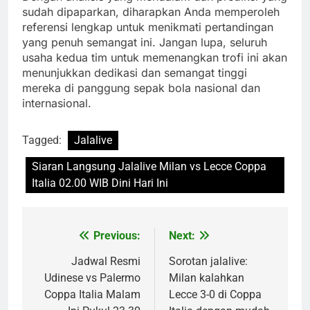
sudah dipaparkan, diharapkan Anda memperoleh
referensi lengkap untuk menikmati pertandingan
yang penuh semangat ini. Jangan lupa, seluruh
usaha kedua tim untuk memenangkan trofi ini akan
menunjukkan dedikasi dan semangat tinggi
mereka di panggung sepak bola nasional dan
internasional.
Tagged:
Jalalive
Siaran Langsung Jalalive Milan vs Lecce Coppa
Italia 02.00 WIB Dini Hari Ini
Previous:
Next:
Post
navigation
Jadwal Resmi
Sorotan jalalive:
Udinese vs Palermo
Milan kalahkan
Coppa Italia Malam
Lecce 3-0 di Coppa