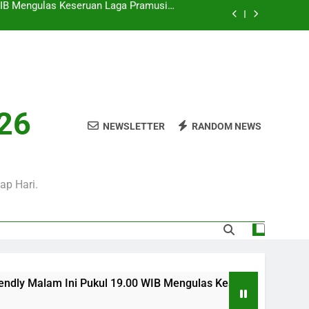
i Pukul 01.00 WIB Menjadi Pilihan Tepat
Menyaksikan Duel Klub Eropa
WIB Bersama Jalalive Siap Memanjakan
Penggemar Kompetisi Eropa
 Ini Pukul 20.00 WIB Bersama Jalalive
Dalam Laga Bergengsi Penuh Perhatian
0 WIB Mengulas Keseruan Laga Pramusim
026
an Strategi Dan Perjalanan Kedua Tim
NEWSLETTER
RANDOM NEWS
i Pukul 01.00 WIB Menjadi Pilihan Tepat
Menyaksikan Duel Klub Eropa
WIB Bersama Jalalive Siap Memanjakan
Penggemar Kompetisi Eropa
ap Hari.
ni Pukul 19.00 WIB Mengulas Keseruan Laga Pramusim Dengan S