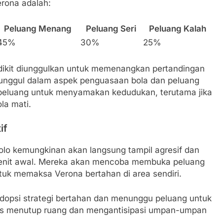
erona adalah:
Peluang Menang
Peluang Seri
Peluang Kalah
45%
30%
25%
dikit diunggulkan untuk memenangkan pertandingan
h unggul dalam aspek penguasaan bola dan peluang
 peluang untuk menyamakan kedudukan, terutama jika
la mati.
if
olo kemungkinan akan langsung tampil agresif dan
enit awal. Mereka akan mencoba membuka peluang
tuk memaksa Verona bertahan di area sendiri.
adopsi strategi bertahan dan menunggu peluang untuk
kus menutup ruang dan mengantisipasi umpan-umpan