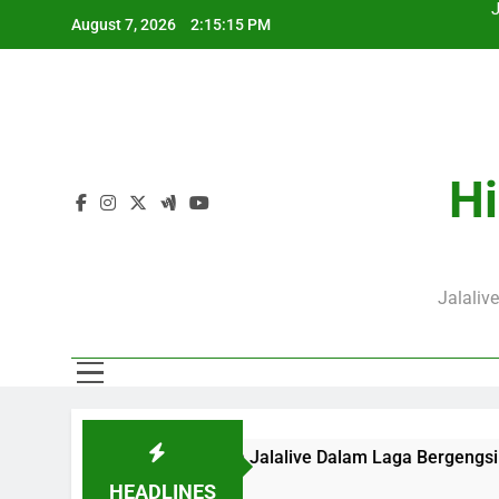
Skip
August 7, 2026
2:15:16 PM
to
content
J
Hi
Jalaliv
 WIB Bersama Jalalive Dalam Laga Bergengsi Penuh Perhatian
HEADLINES