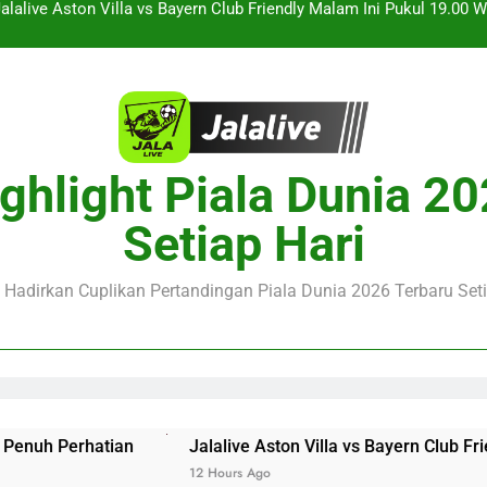
Jalalive Streaming Monaco vs Getafe Club Friendly Dini Hari In
KuPS vs U Craiova Liga Eropa UEFA Malam Ini Pukul 22.00 
Saksikan Streaming Singapura vs Indonesia Piala ASEAN Malam
alalive Aston Villa vs Bayern Club Friendly Malam Ini Pukul 19.0
ghlight Piala Dunia 2
Deng
Jalalive Streaming Monaco vs Getafe Club Friendly Dini Hari In
Setiap Hari
KuPS vs U Craiova Liga Eropa UEFA Malam Ini Pukul 22.00 
e Hadirkan Cuplikan Pertandingan Piala Dunia 2026 Terbaru Seti
Jalalive Aston Villa vs Bayern Club Friendly Malam I
12 Hours Ago