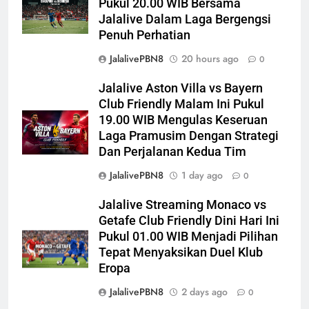
Pukul 20.00 WIB Bersama
Jalalive Dalam Laga Bergengsi
Penuh Perhatian
JalalivePBN8
20 hours ago
0
Jalalive Aston Villa vs Bayern
Club Friendly Malam Ini Pukul
19.00 WIB Mengulas Keseruan
Laga Pramusim Dengan Strategi
Dan Perjalanan Kedua Tim
JalalivePBN8
1 day ago
0
Jalalive Streaming Monaco vs
Getafe Club Friendly Dini Hari Ini
Pukul 01.00 WIB Menjadi Pilihan
Tepat Menyaksikan Duel Klub
Eropa
JalalivePBN8
2 days ago
0