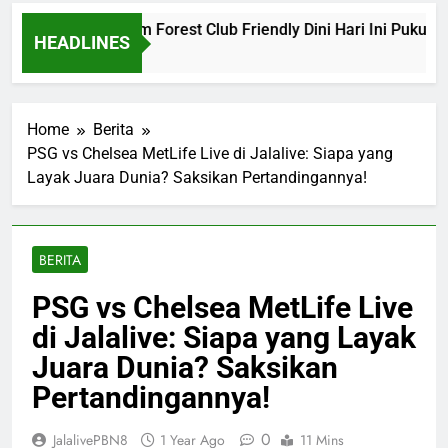
na vs Nottingham Forest Club Friendly Dini Hari Ini Pukul 02.
HEADLINES
o
Home
Berita
PSG vs Chelsea MetLife Live di Jalalive: Siapa yang
Layak Juara Dunia? Saksikan Pertandingannya!
BERITA
PSG vs Chelsea MetLife Live
di Jalalive: Siapa yang Layak
Juara Dunia? Saksikan
Pertandingannya!
0
JalalivePBN8
1 Year Ago
11 Mins