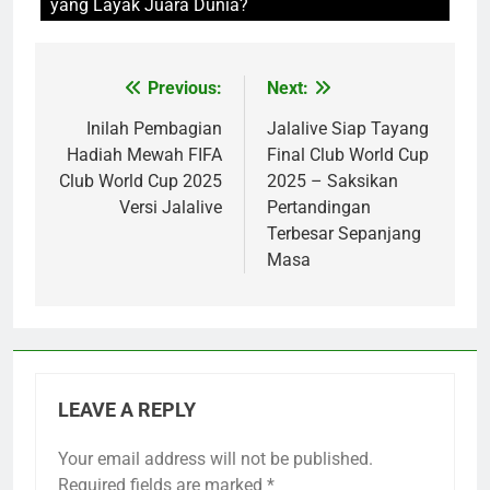
yang Layak Juara Dunia?
Previous:
Next:
Post
navigation
Inilah Pembagian
Jalalive Siap Tayang
Hadiah Mewah FIFA
Final Club World Cup
Club World Cup 2025
2025 – Saksikan
Versi Jalalive
Pertandingan
Terbesar Sepanjang
Masa
LEAVE A REPLY
Your email address will not be published.
Required fields are marked
*