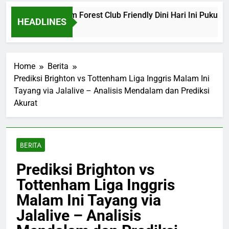
na vs Nottingham Forest Club Friendly Dini Hari Ini Pukul 02.
HEADLINES
 Ago
Home
Berita
Prediksi Brighton vs Tottenham Liga Inggris Malam Ini
Tayang via Jalalive – Analisis Mendalam dan Prediksi
Akurat
BERITA
Prediksi Brighton vs
Tottenham Liga Inggris
Malam Ini Tayang via
Jalalive – Analisis