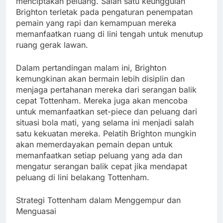
menciptakan peluang. Salah satu keunggulan
Brighton terletak pada pengaturan penempatan
pemain yang rapi dan kemampuan mereka
memanfaatkan ruang di lini tengah untuk menutup
ruang gerak lawan.
Dalam pertandingan malam ini, Brighton
kemungkinan akan bermain lebih disiplin dan
menjaga pertahanan mereka dari serangan balik
cepat Tottenham. Mereka juga akan mencoba
untuk memanfaatkan set-piece dan peluang dari
situasi bola mati, yang selama ini menjadi salah
satu kekuatan mereka. Pelatih Brighton mungkin
akan memerdayakan pemain depan untuk
memanfaatkan setiap peluang yang ada dan
mengatur serangan balik cepat jika mendapat
peluang di lini belakang Tottenham.
Strategi Tottenham dalam Menggempur dan
Menguasai