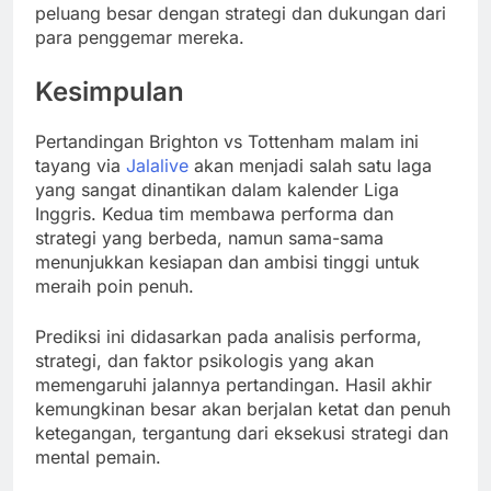
peluang besar dengan strategi dan dukungan dari
para penggemar mereka.
Kesimpulan
Pertandingan Brighton vs Tottenham malam ini
tayang via
Jalalive
akan menjadi salah satu laga
yang sangat dinantikan dalam kalender Liga
Inggris. Kedua tim membawa performa dan
strategi yang berbeda, namun sama-sama
menunjukkan kesiapan dan ambisi tinggi untuk
meraih poin penuh.
Prediksi ini didasarkan pada analisis performa,
strategi, dan faktor psikologis yang akan
memengaruhi jalannya pertandingan. Hasil akhir
kemungkinan besar akan berjalan ketat dan penuh
ketegangan, tergantung dari eksekusi strategi dan
mental pemain.