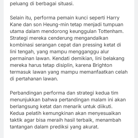
peluang di berbagai situasi.
Selain itu, performa pemain kunci seperti Harry
Kane dan son Heung-min tetap menjadi tumpuan
utama dalam mendorong keunggulan Tottenham.
Strategi mereka cenderung mengandalkan
kombinasi serangan cepat dan pressing ketat di
lini tengah, yang mampu mengganggu alur
permainan lawan. Kendati demikian, lini belakang
mereka harus tetap disiplin, karena Brighton
termasuk lawan yang mampu memanfaatkan celah
di pertahanan lawan.
Perbandingan performa dan strategi kedua tim
menunjukkan bahwa pertandingan malam ini akan
berlangsung ketat dan menarik untuk diikuti.
Kedua pelatih kemungkinan akan menyesuaikan
taktik agar bisa meraih hasil terbaik, menambah
tantangan dalam prediksi yang akurat.