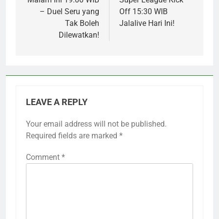
– Duel Seru yang
Off 15:30 WIB
Tak Boleh
Jalalive Hari Ini!
Dilewatkan!
LEAVE A REPLY
Your email address will not be published.
Required fields are marked
*
Comment
*