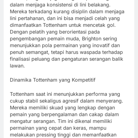
dalam menjaga konsistensi di lini belakang.
Mereka terkadang kurang disiplin dalam menjaga
lini pertahanan, dan ini bisa menjadi celah yang
dimanfaatkan Tottenham untuk mencetak gol.
Dengan pelatih yang berorientasi pada
pengembangan pemain muda, Brighton sering
menunjukkan pola permainan yang inovatif dan
penuh semangat, tetapi harus waspada terhadap
finalisasi peluang dan pengaturan serangan balik
lawan.
Dinamika Tottenham yang Kompetitif
Tottenham saat ini menunjukkan performa yang
cukup stabil sekaligus agresif dalam menyerang.
Mereka memiliki skuad yang lengkap dengan
pemain yang berpengalaman dan cakap dalam
mengatur serangan. Tim ini dikenal memiliki
permainan yang cepat dan keras, mampu
melakukan pressing tinggi dan memanfaatkan