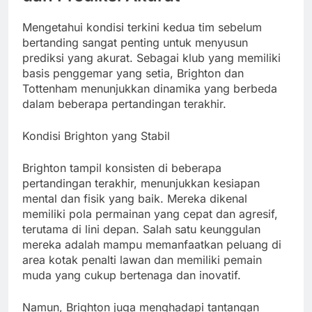
Mengetahui kondisi terkini kedua tim sebelum
bertanding sangat penting untuk menyusun
prediksi yang akurat. Sebagai klub yang memiliki
basis penggemar yang setia, Brighton dan
Tottenham menunjukkan dinamika yang berbeda
dalam beberapa pertandingan terakhir.
Kondisi Brighton yang Stabil
Brighton tampil konsisten di beberapa
pertandingan terakhir, menunjukkan kesiapan
mental dan fisik yang baik. Mereka dikenal
memiliki pola permainan yang cepat dan agresif,
terutama di lini depan. Salah satu keunggulan
mereka adalah mampu memanfaatkan peluang di
area kotak penalti lawan dan memiliki pemain
muda yang cukup bertenaga dan inovatif.
Namun, Brighton juga menghadapi tantangan