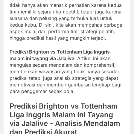
tidak hanya akan menarik perhatian karena kedua
tim memiliki sejarah kompetitif, tetapi juga karena
suasana dan peluang yang terbuka luas untuk
kedua kubu. Di sini, kita akan membahas berbagai
aspek mulai dari performa tim, strategi pelatih,
hingga prediksi hasil yang mungkin terjadi.
Prediksi Brighton vs Tottenham Liga Inggris
malam ini tayang via Jalalive.
Artikel ini akan
mengulas secara mendalam dan komprehensif,
memberikan wawasan yang tidak hanya sekadar
prediksi tetapi juga analisis strategis yang dapat
memotivasi dan memberi gambaran lengkap bagi
para penggemar sepak bola.
Prediksi Brighton vs Tottenham
Liga Inggris Malam Ini Tayang
via Jalalive – Analisis Mendalam
dan Prediksi Akurat