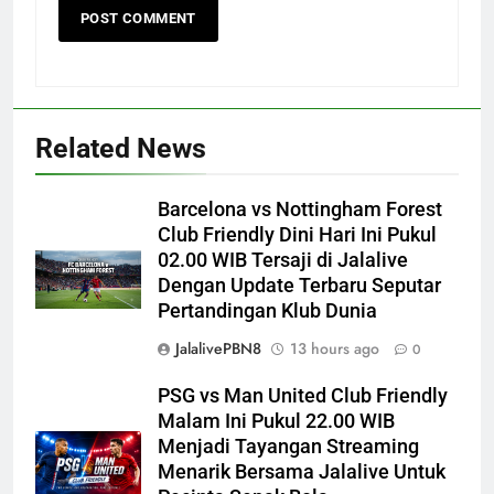
Related News
Barcelona vs Nottingham Forest
Club Friendly Dini Hari Ini Pukul
02.00 WIB Tersaji di Jalalive
Dengan Update Terbaru Seputar
Pertandingan Klub Dunia
JalalivePBN8
13 hours ago
0
PSG vs Man United Club Friendly
Malam Ini Pukul 22.00 WIB
Menjadi Tayangan Streaming
Menarik Bersama Jalalive Untuk