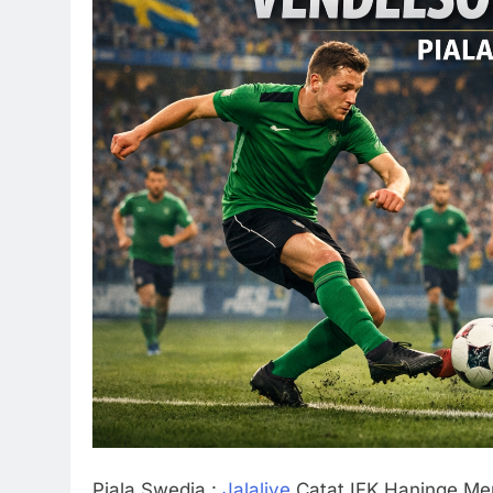
Piala Swedia :
Jalalive
Catat IFK Haninge Me