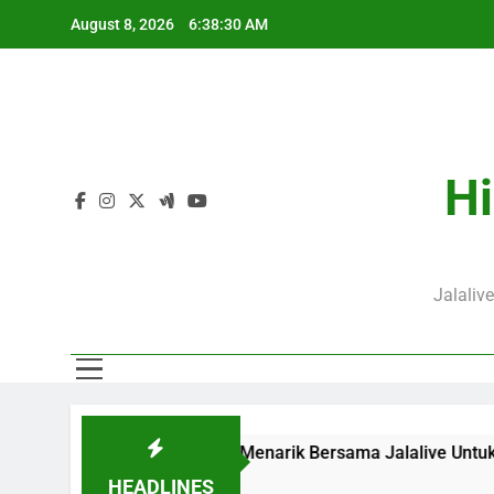
Skip
J
August 8, 2026
6:38:31 AM
to
content
P
Hi
J
Jalaliv
n Streaming Menarik Bersama Jalalive Untuk Pecinta Sepak B
HEADLINES