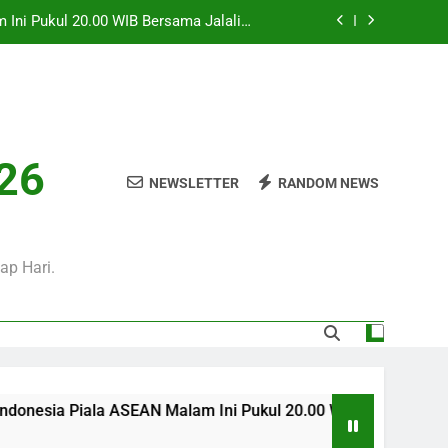
0 WIB Mengulas Keseruan Laga Pramusim
an Strategi Dan Perjalanan Kedua Tim
i Pukul 01.00 WIB Menjadi Pilihan Tepat
Menyaksikan Duel Klub Eropa
i Tayangan Streaming Menarik Bersama
Jalalive Untuk Pecinta Sepak Bola
 Ini Pukul 20.00 WIB Bersama Jalalive
026
Dalam Laga Bergengsi Penuh Perhatian
NEWSLETTER
RANDOM NEWS
0 WIB Mengulas Keseruan Laga Pramusim
an Strategi Dan Perjalanan Kedua Tim
i Pukul 01.00 WIB Menjadi Pilihan Tepat
Menyaksikan Duel Klub Eropa
ap Hari.
ASEAN Malam Ini Pukul 20.00 WIB Bersama Jalalive Dalam Lag