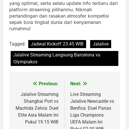
yang optimal, serta selalu update info terbaru dari
platform streaming pilihanmu. Nikmati
pertandingan dan rasakan atmosfer kompetisi
sepak bola tingkat dunia dari kenyamanan
rumahmu!
Tagged:
Jadwal Kickoff 23.45 WIB
Jalalive
Jalalive Streaming Langsung Barcelona vs
Olympiakos
Previous:
Next:
Post
navigation
Jalalive Streaming
Live Streaming
Shanghai Port vs
Jalalive Newcastle vs
Machida Zelvia: Duel
Benfica: Duel Panas
Elite Asia Malam Ini
Liga Champions
Pukul 19.15 WIB
UEFA Malam Ini
Pukul 02.00 WIB