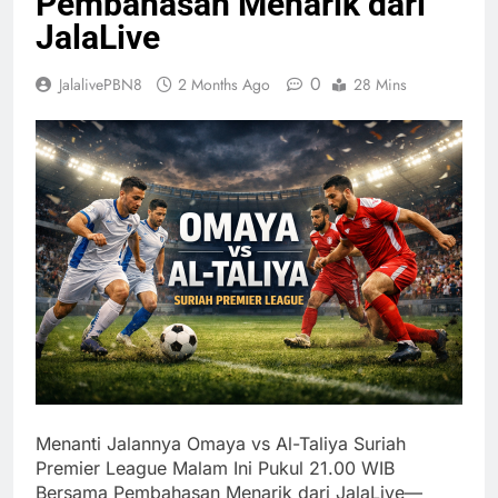
Pembahasan Menarik dari
JalaLive
0
JalalivePBN8
2 Months Ago
28 Mins
Menanti Jalannya Omaya vs Al-Taliya Suriah
Premier League Malam Ini Pukul 21.00 WIB
Bersama Pembahasan Menarik dari JalaLive—