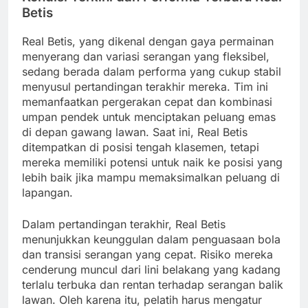
Betis
Real Betis, yang dikenal dengan gaya permainan
menyerang dan variasi serangan yang fleksibel,
sedang berada dalam performa yang cukup stabil
menyusul pertandingan terakhir mereka. Tim ini
memanfaatkan pergerakan cepat dan kombinasi
umpan pendek untuk menciptakan peluang emas
di depan gawang lawan. Saat ini, Real Betis
ditempatkan di posisi tengah klasemen, tetapi
mereka memiliki potensi untuk naik ke posisi yang
lebih baik jika mampu memaksimalkan peluang di
lapangan.
Dalam pertandingan terakhir, Real Betis
menunjukkan keunggulan dalam penguasaan bola
dan transisi serangan yang cepat. Risiko mereka
cenderung muncul dari lini belakang yang kadang
terlalu terbuka dan rentan terhadap serangan balik
lawan. Oleh karena itu, pelatih harus mengatur