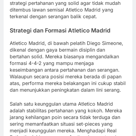
strategi pertahanan yang solid agar tidak mudah
ditembus lawan semisal Atletico Madrid yang
terkenal dengan serangan balik cepat.
Strategi dan Formasi Atletico Madrid
Atletico Madrid, di bawah pelatih Diego Simeone,
dikenal dengan gaya bermain disiplin dan
bertahan solid. Mereka biasanya mengandalkan
formasi 4-4-2 yang mampu menjaga
keseimbangan antara pertahanan dan serangan.
Walaupun secara posisi mereka berada di papan
atas, performa mereka belakangan ini cukup stabil
dan menunjukkan peningkatan dalam lini serang.
Salah satu keunggulan utama Atletico Madrid
adalah stabilitas pertahanan yang kokoh. Mereka
jarang kehilangan poin secara tidak terduga dan
sering memanfaatkan situasi set-pieces yang
menjadi keunggulan mereka. Menghadapi Real