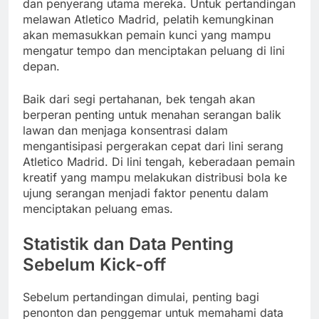
dan penyerang utama mereka. Untuk pertandingan
melawan Atletico Madrid, pelatih kemungkinan
akan memasukkan pemain kunci yang mampu
mengatur tempo dan menciptakan peluang di lini
depan.
Baik dari segi pertahanan, bek tengah akan
berperan penting untuk menahan serangan balik
lawan dan menjaga konsentrasi dalam
mengantisipasi pergerakan cepat dari lini serang
Atletico Madrid. Di lini tengah, keberadaan pemain
kreatif yang mampu melakukan distribusi bola ke
ujung serangan menjadi faktor penentu dalam
menciptakan peluang emas.
Statistik dan Data Penting
Sebelum Kick-off
Sebelum pertandingan dimulai, penting bagi
penonton dan penggemar untuk memahami data