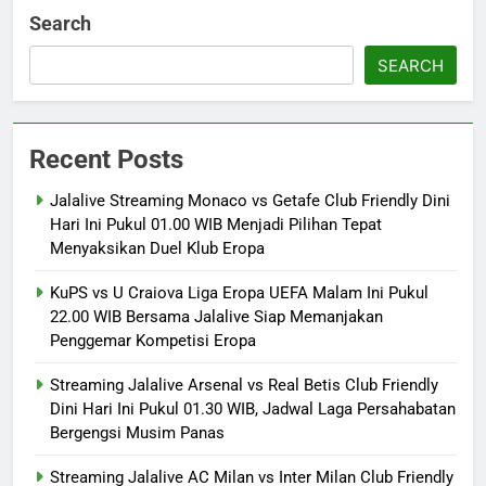
Search
SEARCH
Recent Posts
Jalalive Streaming Monaco vs Getafe Club Friendly Dini
Hari Ini Pukul 01.00 WIB Menjadi Pilihan Tepat
Menyaksikan Duel Klub Eropa
KuPS vs U Craiova Liga Eropa UEFA Malam Ini Pukul
22.00 WIB Bersama Jalalive Siap Memanjakan
Penggemar Kompetisi Eropa
Streaming Jalalive Arsenal vs Real Betis Club Friendly
Dini Hari Ini Pukul 01.30 WIB, Jadwal Laga Persahabatan
Bergengsi Musim Panas
Streaming Jalalive AC Milan vs Inter Milan Club Friendly