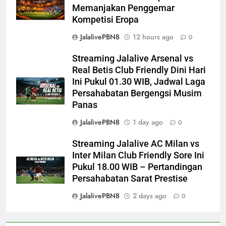
Memanjakan Penggemar
Kompetisi Eropa
JalalivePBN8
12 hours ago
0
Streaming Jalalive Arsenal vs
Real Betis Club Friendly Dini Hari
Ini Pukul 01.30 WIB, Jadwal Laga
Persahabatan Bergengsi Musim
Panas
JalalivePBN8
1 day ago
0
Streaming Jalalive AC Milan vs
Inter Milan Club Friendly Sore Ini
Pukul 18.00 WIB – Pertandingan
Persahabatan Sarat Prestise
JalalivePBN8
2 days ago
0