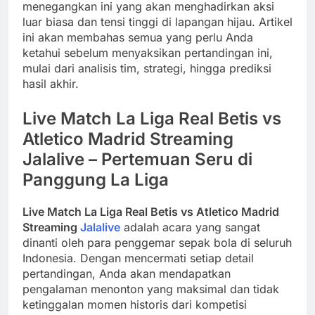
menegangkan ini yang akan menghadirkan aksi
luar biasa dan tensi tinggi di lapangan hijau. Artikel
ini akan membahas semua yang perlu Anda
ketahui sebelum menyaksikan pertandingan ini,
mulai dari analisis tim, strategi, hingga prediksi
hasil akhir.
Live Match La Liga Real Betis vs
Atletico Madrid Streaming
Jalalive – Pertemuan Seru di
Panggung La Liga
Live Match La Liga Real Betis vs Atletico Madrid
Streaming
Jalalive
adalah acara yang sangat
dinanti oleh para penggemar sepak bola di seluruh
Indonesia. Dengan mencermati setiap detail
pertandingan, Anda akan mendapatkan
pengalaman menonton yang maksimal dan tidak
ketinggalan momen historis dari kompetisi