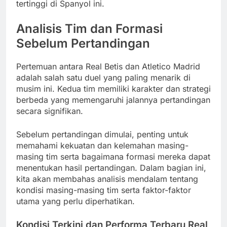
tertinggi di Spanyol ini.
Analisis Tim dan Formasi
Sebelum Pertandingan
Pertemuan antara Real Betis dan Atletico Madrid
adalah salah satu duel yang paling menarik di
musim ini. Kedua tim memiliki karakter dan strategi
berbeda yang memengaruhi jalannya pertandingan
secara signifikan.
Sebelum pertandingan dimulai, penting untuk
memahami kekuatan dan kelemahan masing-
masing tim serta bagaimana formasi mereka dapat
menentukan hasil pertandingan. Dalam bagian ini,
kita akan membahas analisis mendalam tentang
kondisi masing-masing tim serta faktor-faktor
utama yang perlu diperhatikan.
Kondisi Terkini dan Performa Terbaru Real