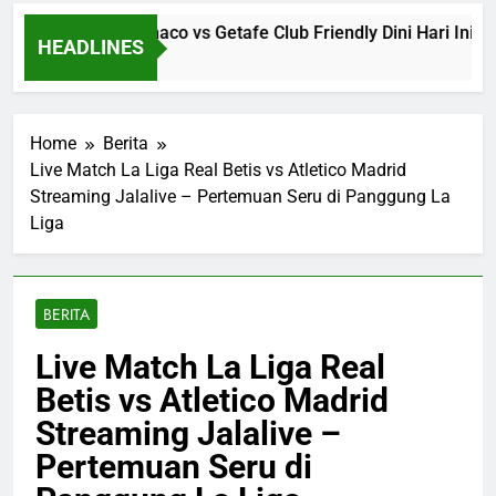
ve Streaming Monaco vs Getafe Club Friendly Dini Hari Ini Puk
HEADLINES
Ago
Home
Berita
Live Match La Liga Real Betis vs Atletico Madrid
Streaming Jalalive – Pertemuan Seru di Panggung La
Liga
BERITA
Live Match La Liga Real
Betis vs Atletico Madrid
Streaming Jalalive –
Pertemuan Seru di