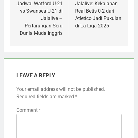
navigation
Jadwal Watford U-21
Jalalive: Kekalahan
vs Swansea U-21 di
Real Betis 0-2 dari
Jalalive –
Atletico Jadi Pukulan
Pertarungan Seru
di La Liga 2025
Dunia Muda Inggris
LEAVE A REPLY
Your email address will not be published.
Required fields are marked
*
Comment
*