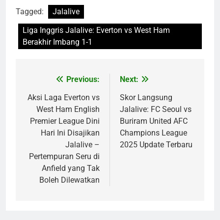
Tagged:
Jalalive
Liga Inggris Jalalive: Everton vs West Ham
Berakhir Imbang 1-1
Previous:
Next:
Post
navigation
Aksi Laga Everton vs
Skor Langsung
West Ham English
Jalalive: FC Seoul vs
Premier League Dini
Buriram United AFC
Hari Ini Disajikan
Champions League
Jalalive –
2025 Update Terbaru
Pertempuran Seru di
Anfield yang Tak
Boleh Dilewatkan