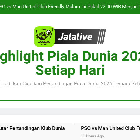
Saksikan Streaming Singapura vs Indonesia Piala ASEAN Malam
alalive Aston Villa vs Bayern Club Friendly Malam Ini Pukul 19.0
Deng
Barcelona vs Nottingham Forest Club Friendly Dini Hari Ini Puk
Update Te
SG vs Man United Club Friendly Malam Ini Pukul 22.00 WIB Menjad
ghlight Piala Dunia 2
Saksikan Streaming Singapura vs Indonesia Piala ASEAN Malam
Setiap Hari
alalive Aston Villa vs Bayern Club Friendly Malam Ini Pukul 19.0
Deng
e Hadirkan Cuplikan Pertandingan Piala Dunia 2026 Terbaru Seti
Klub Dunia
PSG vs Man United Club Friendly Malam Ini 
11 Hours Ago