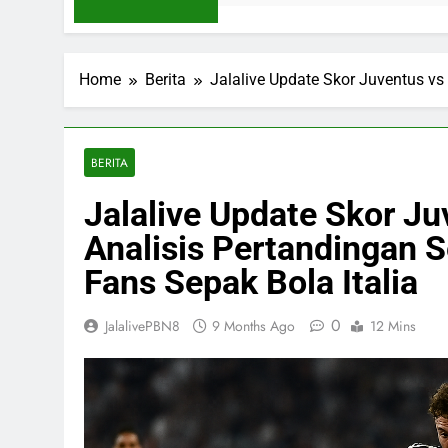
Home
Berita
Jalalive Update Skor Juventus vs
BERITA
Jalalive Update Skor Ju
Analisis Pertandingan 
Fans Sepak Bola Italia
0
JalalivePBN8
9 Months Ago
12 Mins