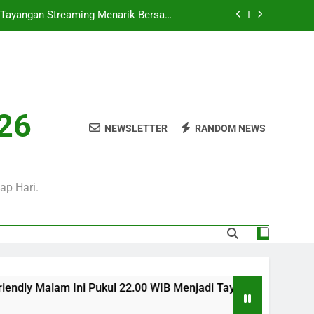
 Ini Pukul 20.00 WIB Bersama Jalalive
Dalam Laga Bergengsi Penuh Perhatian
0 WIB Mengulas Keseruan Laga Pramusim
an Strategi Dan Perjalanan Kedua Tim
ul 02.00 WIB Tersaji di Jalalive Dengan
rbaru Seputar Pertandingan Klub Dunia
i Tayangan Streaming Menarik Bersama
026
Jalalive Untuk Pecinta Sepak Bola
NEWSLETTER
RANDOM NEWS
 Ini Pukul 20.00 WIB Bersama Jalalive
Dalam Laga Bergengsi Penuh Perhatian
0 WIB Mengulas Keseruan Laga Pramusim
an Strategi Dan Perjalanan Kedua Tim
ap Hari.
Pukul 22.00 WIB Menjadi Tayangan Streaming Menarik Bersama 