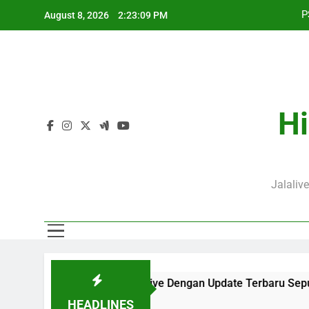
Skip
August 8, 2026
2:23:10 PM
to
content
J
P
Hi
J
Jalaliv
rsaji di Jalalive Dengan Update Terbaru Seputar Pertandingan 
HEADLINES