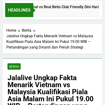
ng Jalalive Arsenal vs Real Betis Club Friendly Dini Hari In
HEADLINES
Ago
Home
Berita
Jalalive Ungkap Fakta Menarik Vietnam vs Malaysia
Kualifikasi Piala Asia Malam Ini Pukul 19.00 WIB –
Pertandingan yang Dinanti dan Penuh Strategi
BERITA
Jalalive Ungkap Fakta
Menarik Vietnam vs
Malaysia Kualifikasi Piala
Asia Malam Ini Pukul 19.00