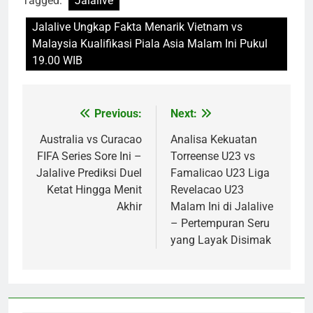
Tagged:
Jalalive
Jalalive Ungkap Fakta Menarik Vietnam vs
Malaysia Kualifikasi Piala Asia Malam Ini Pukul
19.00 WIB
Previous:
Next:
Post
navigation
Australia vs Curacao
Analisa Kekuatan
FIFA Series Sore Ini –
Torreense U23 vs
Jalalive Prediksi Duel
Famalicao U23 Liga
Ketat Hingga Menit
Revelacao U23
Akhir
Malam Ini di Jalalive
– Pertempuran Seru
yang Layak Disimak