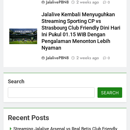
JalalivePBN8
2 weeks ago
0
Jalalive Kembali Menyuguhkan
Streaming Sporting CP vs
Strasbourg Club Friendly Dini Hari
Ini Pukul 01.15 WIB Dengan
Pengalaman Menonton Lebih
Nyaman
JalalivePBN8
2 weeks ago
0
Search
SEARCH
Recent Posts
Streaming Jalalive Arsenal vs Real Betis Club Friendly