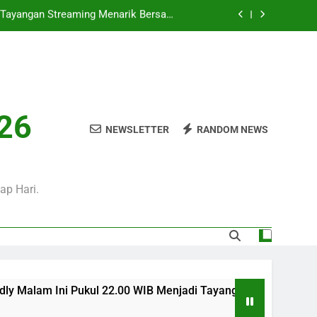
 Ini Pukul 20.00 WIB Bersama Jalalive
Dalam Laga Bergengsi Penuh Perhatian
0 WIB Mengulas Keseruan Laga Pramusim
an Strategi Dan Perjalanan Kedua Tim
ul 02.00 WIB Tersaji di Jalalive Dengan
rbaru Seputar Pertandingan Klub Dunia
i Tayangan Streaming Menarik Bersama
026
Jalalive Untuk Pecinta Sepak Bola
NEWSLETTER
RANDOM NEWS
 Ini Pukul 20.00 WIB Bersama Jalalive
Dalam Laga Bergengsi Penuh Perhatian
0 WIB Mengulas Keseruan Laga Pramusim
an Strategi Dan Perjalanan Kedua Tim
ap Hari.
ukul 22.00 WIB Menjadi Tayangan Streaming Menarik Bersama J