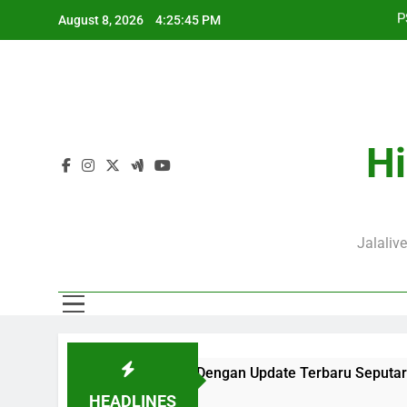
Skip
August 8, 2026
4:25:46 PM
to
content
J
P
Hi
J
Jalaliv
saji di Jalalive Dengan Update Terbaru Seputar Pertandingan K
HEADLINES