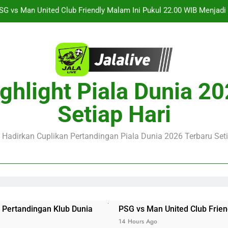
Saksikan Streaming Singapura vs Indonesia Piala ASEAN Malam
alalive Aston Villa vs Bayern Club Friendly Malam Ini Pukul 19.0
Deng
Barcelona vs Nottingham Forest Club Friendly Dini Hari Ini Puk
Update Te
SG vs Man United Club Friendly Malam Ini Pukul 22.00 WIB Menjad
ghlight Piala Dunia 2
Saksikan Streaming Singapura vs Indonesia Piala ASEAN Malam
Setiap Hari
alalive Aston Villa vs Bayern Club Friendly Malam Ini Pukul 19.0
Deng
e Hadirkan Cuplikan Pertandingan Piala Dunia 2026 Terbaru Seti
lub Dunia
PSG vs Man United Club Friendly Malam Ini P
14 Hours Ago