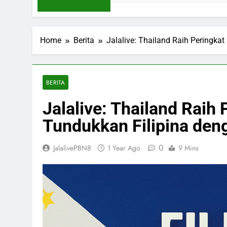
Home
Berita
Jalalive: Thailand Raih Peringka
BERITA
Jalalive: Thailand Raih
Tundukkan Filipina den
0
JalalivePBN8
1 Year Ago
9 Mins