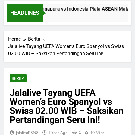
an Streaming Singapura vs Indonesia Piala ASEAN Malam Ini
HEADLINES
tes Ago
Home
Berita
Jalalive Tayang UEFA Women’s Euro Spanyol vs Swiss
02.00 WIB – Saksikan Pertandingan Seru Ini!
BERITA
Jalalive Tayang UEFA
Women’s Euro Spanyol vs
Swiss 02.00 WIB – Saksikan
Pertandingan Seru Ini!
0
JalalivePBN8
1 Year Ago
10 Mins