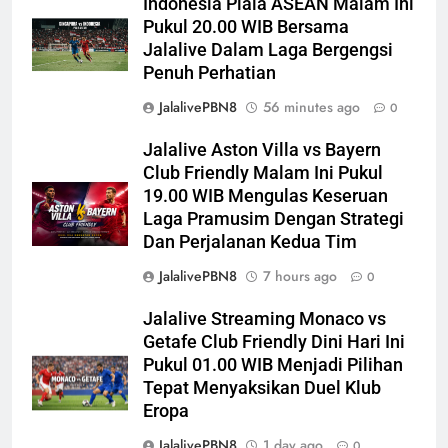
Indonesia Piala ASEAN Malam Ini
Pukul 20.00 WIB Bersama
Jalalive Dalam Laga Bergengsi
Penuh Perhatian
JalalivePBN8
56 minutes ago
0
Jalalive Aston Villa vs Bayern
Club Friendly Malam Ini Pukul
19.00 WIB Mengulas Keseruan
Laga Pramusim Dengan Strategi
Dan Perjalanan Kedua Tim
JalalivePBN8
7 hours ago
0
Jalalive Streaming Monaco vs
Getafe Club Friendly Dini Hari Ini
Pukul 01.00 WIB Menjadi Pilihan
Tepat Menyaksikan Duel Klub
Eropa
JalalivePBN8
1 day ago
0