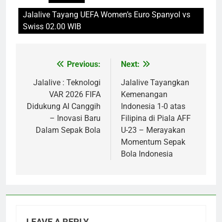
Jalalive Tayang UEFA Women’s Euro Spanyol vs
Swiss 02.00 WIB
Previous:
Next:
Post
navigation
Jalalive : Teknologi
Jalalive Tayangkan
VAR 2026 FIFA
Kemenangan
Didukung AI Canggih
Indonesia 1-0 atas
– Inovasi Baru
Filipina di Piala AFF
Dalam Sepak Bola
U-23 – Merayakan
Momentum Sepak
Bola Indonesia