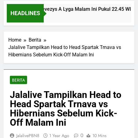
nsinvest vs Panevezys A Lyga Malam Ini Pukul 22.45 WIB Ber
HEADLINES
tes Ago
Home
Berita
Jalalive Tampilkan Head to Head Spartak Trnava vs
Hibernians Sebelum Kick-Off Malam Ini
BERITA
Jalalive Tampilkan Head to
Head Spartak Trnava vs
Hibernians Sebelum Kick-
Off Malam Ini
0
JalalivePBN8
1 Year Ago
10 Mins