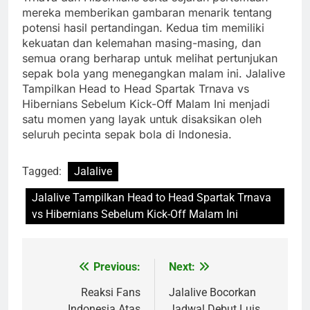
mereka memberikan gambaran menarik tentang
potensi hasil pertandingan. Kedua tim memiliki
kekuatan dan kelemahan masing-masing, dan
semua orang berharap untuk melihat pertunjukan
sepak bola yang menegangkan malam ini. Jalalive
Tampilkan Head to Head Spartak Trnava vs
Hibernians Sebelum Kick-Off Malam Ini menjadi
satu momen yang layak untuk disaksikan oleh
seluruh pecinta sepak bola di Indonesia.
Tagged:
Jalalive
Jalalive Tampilkan Head to Head Spartak Trnava
vs Hibernians Sebelum Kick-Off Malam Ini
Previous:
Next:
Post
navigation
Reaksi Fans
Jalalive Bocorkan
Indonesia Atas
Jadwal Debut Luis