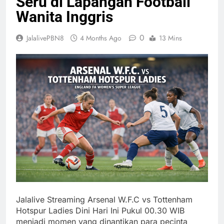
Seru di Lapangan Football
Wanita Inggris
0
JalalivePBN8
4 Months Ago
13 Mins
Jalalive Streaming Arsenal W.F.C vs Tottenham
Hotspur Ladies Dini Hari Ini Pukul 00.30 WIB
menjadi momen yang dinantikan para pecinta