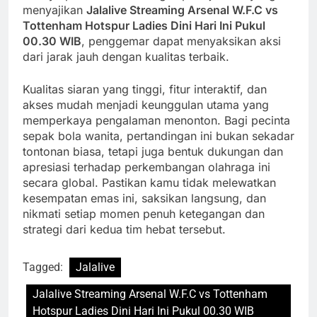
menyajikan
Jalalive Streaming Arsenal W.F.C vs
Tottenham Hotspur Ladies Dini Hari Ini Pukul
00.30 WIB
, penggemar dapat menyaksikan aksi
dari jarak jauh dengan kualitas terbaik.
Kualitas siaran yang tinggi, fitur interaktif, dan
akses mudah menjadi keunggulan utama yang
memperkaya pengalaman menonton. Bagi pecinta
sepak bola wanita, pertandingan ini bukan sekadar
tontonan biasa, tetapi juga bentuk dukungan dan
apresiasi terhadap perkembangan olahraga ini
secara global. Pastikan kamu tidak melewatkan
kesempatan emas ini, saksikan langsung, dan
nikmati setiap momen penuh ketegangan dan
strategi dari kedua tim hebat tersebut.
Tagged:
Jalalive
Jalalive Streaming Arsenal W.F.C vs Tottenham
Hotspur Ladies Dini Hari Ini Pukul 00.30 WIB