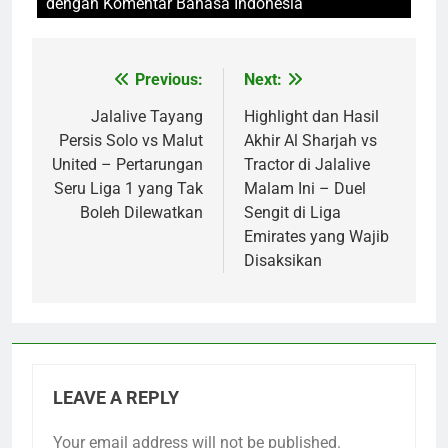
dengan Komentar Bahasa Indonesia
Previous:
Next:
Post
navigation
Jalalive Tayang
Highlight dan Hasil
Persis Solo vs Malut
Akhir Al Sharjah vs
United – Pertarungan
Tractor di Jalalive
Seru Liga 1 yang Tak
Malam Ini – Duel
Boleh Dilewatkan
Sengit di Liga
Emirates yang Wajib
Disaksikan
LEAVE A REPLY
Your email address will not be published.