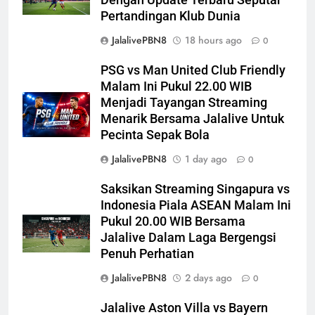
Pertandingan Klub Dunia
JalalivePBN8
18 hours ago
0
PSG vs Man United Club Friendly
Malam Ini Pukul 22.00 WIB
Menjadi Tayangan Streaming
Menarik Bersama Jalalive Untuk
Pecinta Sepak Bola
JalalivePBN8
1 day ago
0
Saksikan Streaming Singapura vs
Indonesia Piala ASEAN Malam Ini
Pukul 20.00 WIB Bersama
Jalalive Dalam Laga Bergengsi
Penuh Perhatian
JalalivePBN8
2 days ago
0
Jalalive Aston Villa vs Bayern