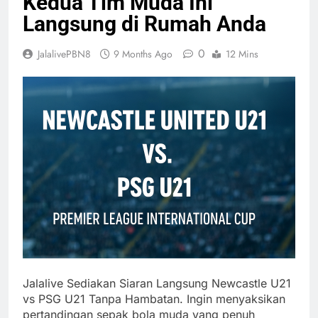
Kedua Tim Muda Ini
Langsung di Rumah Anda
0
JalalivePBN8
9 Months Ago
12 Mins
Jalalive Sediakan Siaran Langsung Newcastle U21
vs PSG U21 Tanpa Hambatan. Ingin menyaksikan
pertandingan sepak bola muda yang penuh