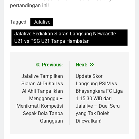
pertandingan ini!
Tagged:
Jalalive
Jalalive Sediakan Siaran Langsung Newcastle
U21 vs PSG U21 Tanpa Hambatan
Previous:
Next:
Post
navigation
Jalalive Tampilkan
Update Skor
Siaran Al-Duhail vs
Langsung PSIM vs
Al Ahli Tanpa Iklan
Bhayangkara FC Liga
Mengganggu –
1 15.30 WIB dari
Menikmati Kompetisi
Jalalive – Duel Seru
Sepak Bola Tanpa
yang Tak Boleh
Gangguan
Dilewatkan!